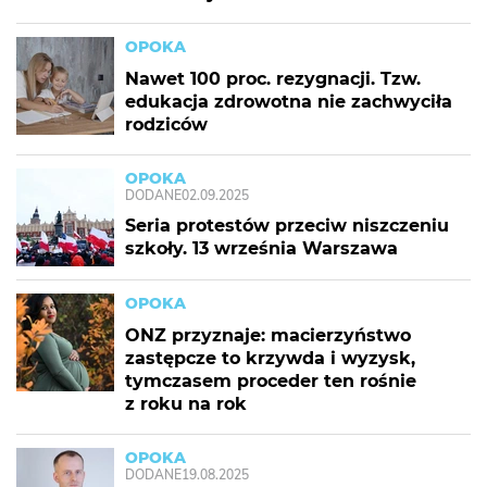
OPOKA
Nawet 100 proc. rezygnacji. Tzw.
edukacja zdrowotna nie zachwyciła
rodziców
OPOKA
DODANE
02.09.2025
Seria protestów przeciw niszczeniu
szkoły. 13 września Warszawa
OPOKA
ONZ przyznaje: macierzyństwo
zastępcze to krzywda i wyzysk,
tymczasem proceder ten rośnie
z roku na rok
OPOKA
DODANE
19.08.2025