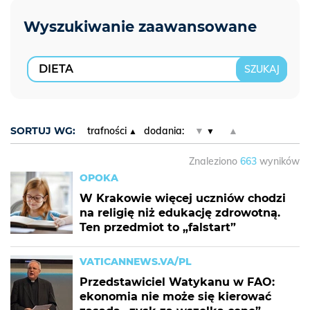
SORTUJ WG:
trafności
dodania:
▼
▲
Znaleziono
663
wyników
OPOKA
W Krakowie więcej uczniów chodzi
na religię niż edukację zdrowotną.
Ten przedmiot to „falstart”
VATICANNEWS.VA/PL
Przedstawiciel Watykanu w FAO:
ekonomia nie może się kierować