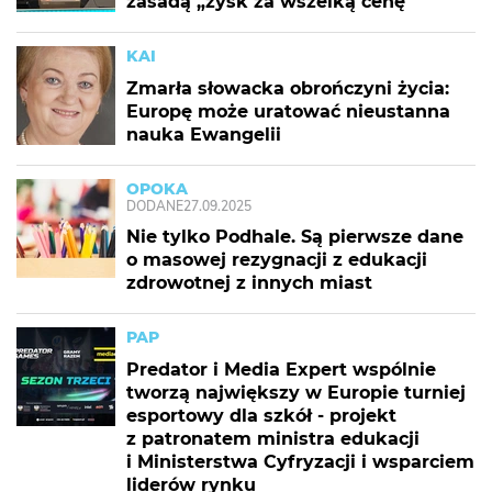
zasadą „zysk za wszelką cenę”
KAI
Zmarła słowacka obrończyni życia:
Europę może uratować nieustanna
nauka Ewangelii
OPOKA
DODANE
27.09.2025
Nie tylko Podhale. Są pierwsze dane
o masowej rezygnacji z edukacji
zdrowotnej z innych miast
PAP
Predator i Media Expert wspólnie
tworzą największy w Europie turniej
esportowy dla szkół - projekt
z patronatem ministra edukacji
i Ministerstwa Cyfryzacji i wsparciem
liderów rynku