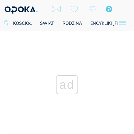
KOŚCIÓŁ
ŚWIAT
RODZINA
ENCYKLIKI JPII
SE
ad