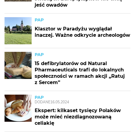
jeść owadów
PAP
Klasztor w Paradyżu wyglądał
inaczej. Ważne odkrycie archeologów
PAP
15 defibrylatorów od Natural
Pharmaceuticals trafi do lokalnych
społeczności w ramach akcji „Ratuj
z Sercem”
PAP
DODANE
16.05.2024
Ekspert: kilkaset tysięcy Polaków
może mieć niezdiagnozowaną
celiakię