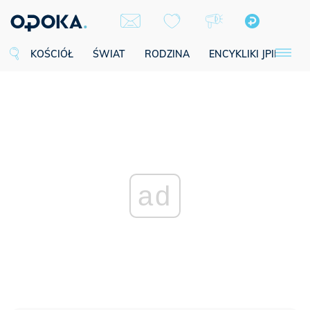
KOŚCIÓŁ
ŚWIAT
RODZINA
ENCYKLIKI JPII
SE
ad