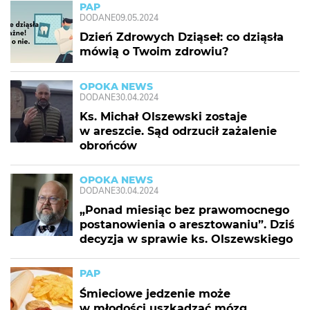
PAP
DODANE
09.05.2024
Dzień Zdrowych Dziąseł: co dziąsła
mówią o Twoim zdrowiu?
OPOKA NEWS
DODANE
30.04.2024
Ks. Michał Olszewski zostaje
w areszcie. Sąd odrzucił zażalenie
obrońców
OPOKA NEWS
DODANE
30.04.2024
„Ponad miesiąc bez prawomocnego
postanowienia o aresztowaniu”. Dziś
decyzja w sprawie ks. Olszewskiego
PAP
Śmieciowe jedzenie może
w młodości uszkadzać mózg.