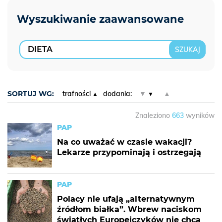
SORTUJ WG:
trafności
dodania:
▼
▲
Znaleziono
663
wyników
PAP
Na co uważać w czasie wakacji?
Lekarze przypominają i ostrzegają
PAP
Polacy nie ufają „alternatywnym
źródłom białka”. Wbrew naciskom
światłych Europejczyków nie chcą