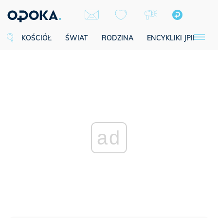
KOŚCIÓŁ
ŚWIAT
RODZINA
ENCYKLIKI JPII
SE
ad