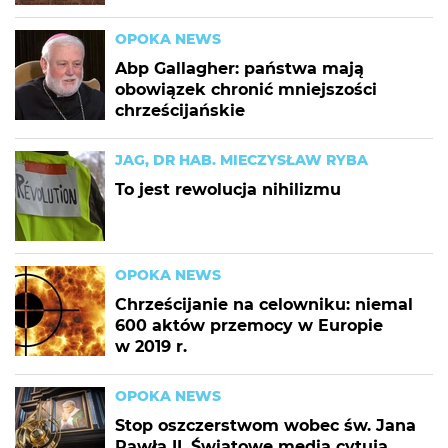
OPOKA NEWS
Abp Gallagher: państwa mają
obowiązek chronić mniejszości
chrześcijańskie
JAG, DR HAB. MIECZYSŁAW RYBA
To jest rewolucja nihilizmu
OPOKA NEWS
Chrześcijanie na celowniku: niemal
600 aktów przemocy w Europie
w 2019 r.
OPOKA NEWS
Stop oszczerstwom wobec św. Jana
Pawła II. Światowe media cytują