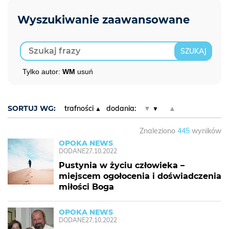
Tylko autor:
WM
usuń
SORTUJ WG:
trafności
dodania:
▼
▲
Znaleziono
445
wyników
OPOKA NEWS
DODANE
27.10.2022
Pustynia w życiu człowieka –
miejscem ogołocenia i doświadczenia
miłości Boga
OPOKA NEWS
DODANE
27.10.2022