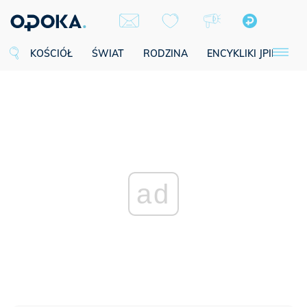
KOŚCIÓŁ
ŚWIAT
RODZINA
ENCYKLIKI JPII
SE
ad