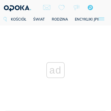
KOŚCIÓŁ
ŚWIAT
RODZINA
ENCYKLIKI JPII
SE
ad