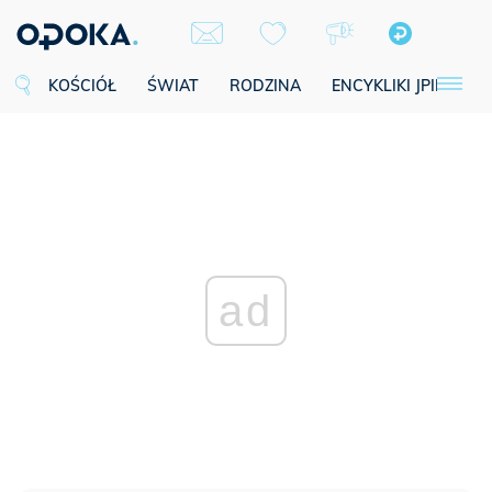
KOŚCIÓŁ
ŚWIAT
RODZINA
ENCYKLIKI JPII
SE
ad