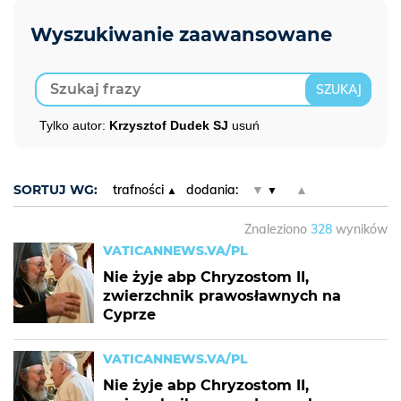
Tylko autor:
Krzysztof Dudek SJ
usuń
SORTUJ WG:
trafności
dodania:
▼
▲
Znaleziono
328
wyników
VATICANNEWS.VA/PL
Nie żyje abp Chryzostom II,
zwierzchnik prawosławnych na
Cyprze
VATICANNEWS.VA/PL
Nie żyje abp Chryzostom II,