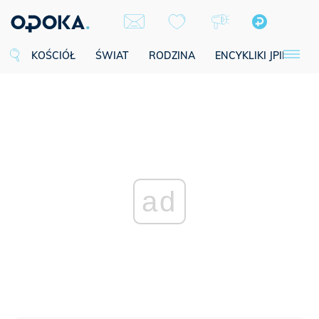
KOŚCIÓŁ
ŚWIAT
RODZINA
ENCYKLIKI JPII
SE
ad