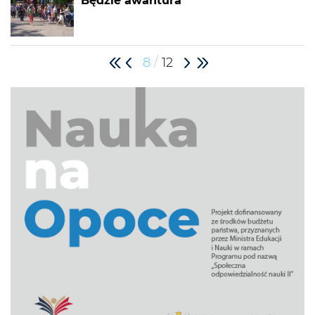
Będzie awantura
/
8
12