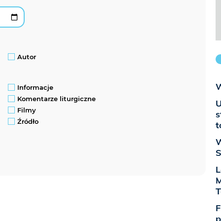
Autor
W
Informacje
Komentarze liturgiczne
U
Filmy
s
Źródło
t
W
S
L
M
T
F
p