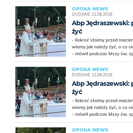
OPOKA NEWS
DODANE
12.08.2018
Abp Jędraszewski: 
żyć
- Ilekroć stoimy przed macie
wiemy jak należy żyć, o co 
- mówił podczas Mszy św. s
OPOKA NEWS
DODANE
12.08.2018
Abp Jędraszewski: 
żyć
- Ilekroć stoimy przed macie
wiemy jak należy żyć, o co 
- mówił podczas Mszy św. s
OPOKA NEWS