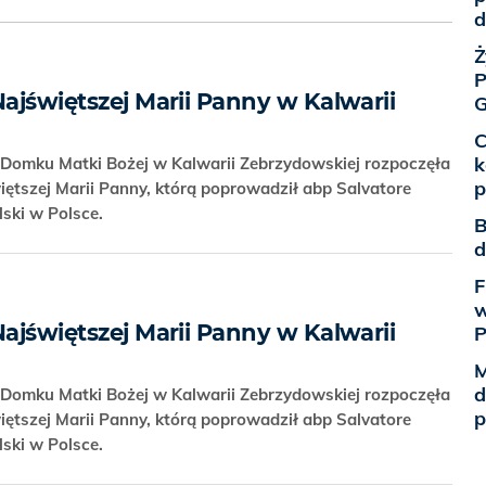
d
Ż
P
Najświętszej Marii Panny w Kalwarii
G
C
k
 Domku Matki Bożej w Kalwarii Zebrzydowskiej rozpoczęła
p
iętszej Marii Panny, którą poprowadził abp Salvatore
ski w Polsce.
B
d
F
w
Najświętszej Marii Panny w Kalwarii
M
d
 Domku Matki Bożej w Kalwarii Zebrzydowskiej rozpoczęła
p
iętszej Marii Panny, którą poprowadził abp Salvatore
ski w Polsce.