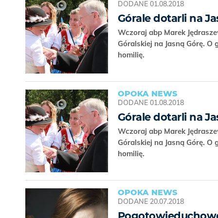
DODANE
01.08.2018
Górale dotarli na J
Wczoraj abp Marek Jędraszew
Góralskiej na Jasną Górę. O 
homilię.
OPOKA NEWS
DODANE
01.08.2018
Górale dotarli na J
Wczoraj abp Marek Jędraszew
Góralskiej na Jasną Górę. O 
homilię.
OPOKA NEWS
DODANE
20.07.2018
Pogotowieduchowe.pl