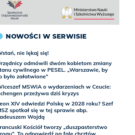
NOWOŚCI W SERWISIE
stań, nie lękaj się!
rzędnicy odmówili dwóm kobietom zmiany
tanu cywilnego w PESEL. „Warszawie, by
o było załatwione”
iceszef MSWiA o wydarzeniach w Ceucie:
chengen przeżywa dziś kryzys
eon XIV odwiedzi Polskę w 2028 roku? Szef
SZ spotkał się w tej sprawie abp.
adeuszem Wojdą
rancuski Kościół tworzy „duszpasterstwo
rogu”. To odpowiedź na falę chrztów