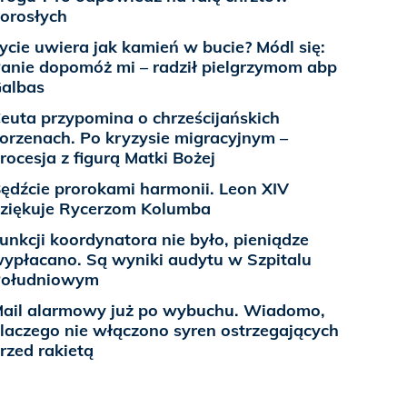
orosłych
ycie uwiera jak kamień w bucie? Módl się:
anie dopomóż mi – radził pielgrzymom abp
albas
euta przypomina o chrześcijańskich
orzenach. Po kryzysie migracyjnym –
rocesja z figurą Matki Bożej
ędźcie prorokami harmonii. Leon XIV
ziękuje Rycerzom Kolumba
unkcji koordynatora nie było, pieniądze
ypłacano. Są wyniki audytu w Szpitalu
Południowym
ail alarmowy już po wybuchu. Wiadomo,
laczego nie włączono syren ostrzegających
rzed rakietą