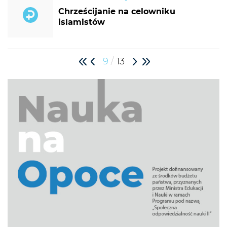
Chrześcijanie na celowniku
islamistów
/
9
13