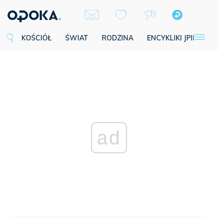
KOŚCIÓŁ
ŚWIAT
RODZINA
ENCYKLIKI JPII
SE
ad