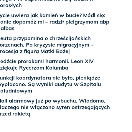
orosłych
ycie uwiera jak kamień w bucie? Módl się:
anie dopomóż mi – radził pielgrzymom abp
albas
euta przypomina o chrześcijańskich
orzenach. Po kryzysie migracyjnym –
rocesja z figurą Matki Bożej
ędźcie prorokami harmonii. Leon XIV
ziękuje Rycerzom Kolumba
unkcji koordynatora nie było, pieniądze
ypłacano. Są wyniki audytu w Szpitalu
Południowym
ail alarmowy już po wybuchu. Wiadomo,
laczego nie włączono syren ostrzegających
rzed rakietą