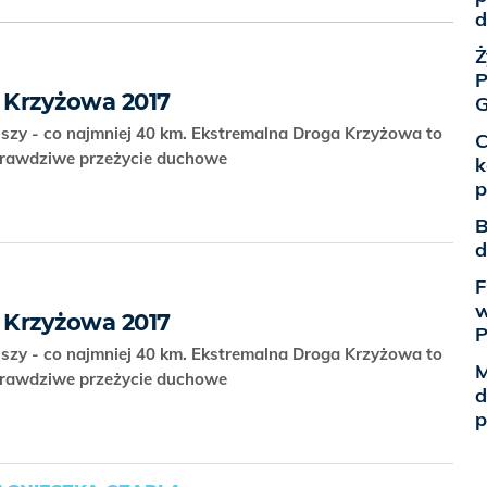
d
Ż
P
 Krzyżowa 2017
G
szy - co najmniej 40 km. Ekstremalna Droga Krzyżowa to
C
prawdziwe przeżycie duchowe
k
p
B
d
F
w
 Krzyżowa 2017
szy - co najmniej 40 km. Ekstremalna Droga Krzyżowa to
M
prawdziwe przeżycie duchowe
d
p