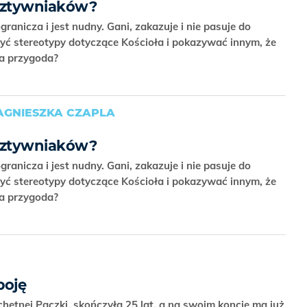
a sztywniaków?
ranicza i jest nudny. Gani, zakazuje i nie pasuje do
zyć stereotypy dotyczące Kościoła i pokazywać innym, że
ca przygoda?
AGNIESZKA CZAPLA
a sztywniaków?
ranicza i jest nudny. Gani, zakazuje i nie pasuje do
zyć stereotypy dotyczące Kościoła i pokazywać innym, że
ca przygoda?
boję
hetnej Paczki, skończyła 25 lat, a na swoim koncie ma już