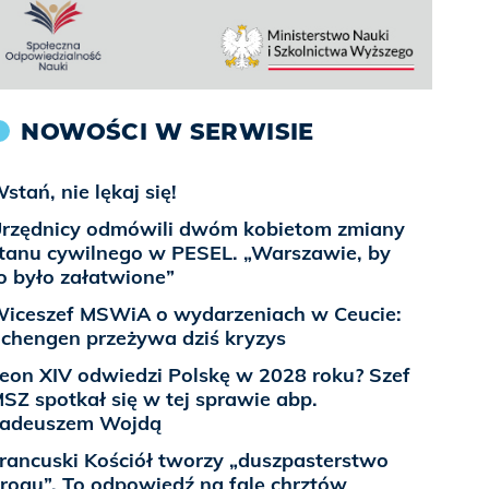
NOWOŚCI W SERWISIE
stań, nie lękaj się!
rzędnicy odmówili dwóm kobietom zmiany
tanu cywilnego w PESEL. „Warszawie, by
o było załatwione”
iceszef MSWiA o wydarzeniach w Ceucie:
chengen przeżywa dziś kryzys
eon XIV odwiedzi Polskę w 2028 roku? Szef
SZ spotkał się w tej sprawie abp.
adeuszem Wojdą
rancuski Kościół tworzy „duszpasterstwo
rogu”. To odpowiedź na falę chrztów