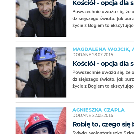
Kościół - opcja dl
Powszechnie uważa się, że og
dzisiejszego świata. Jak bur
życie z Bogiem to ekscytują
MAGDALENA WÓJCIK, 
DODANE
28.07.2015
Kościół - opcja dl
Powszechnie uważa się, że og
dzisiejszego świata. Jak bur
życie z Bogiem to ekscytują
AGNIESZKA CZAPLA
DODANE
22.05.2015
Robię to, czego się 
Sylwia, wolontariuszka Szlac