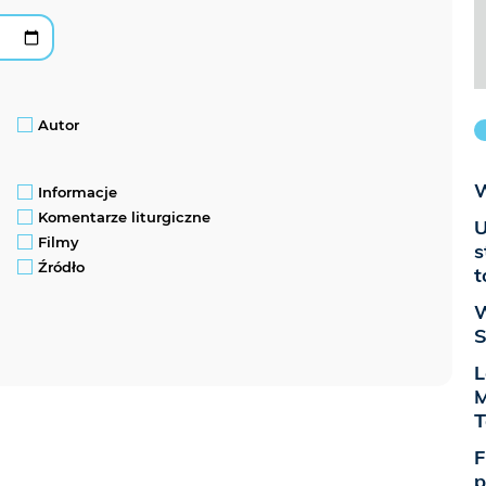
Autor
W
Informacje
Komentarze liturgiczne
U
Filmy
s
Źródło
t
W
S
L
M
T
F
p