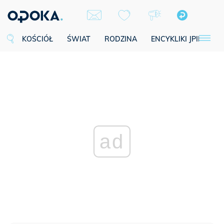
KOŚCIÓŁ
ŚWIAT
RODZINA
ENCYKLIKI JPII
SE
ad