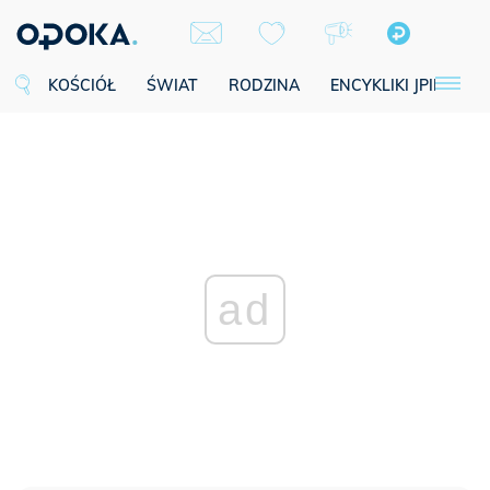
KOŚCIÓŁ
ŚWIAT
RODZINA
ENCYKLIKI JPII
SE
ad