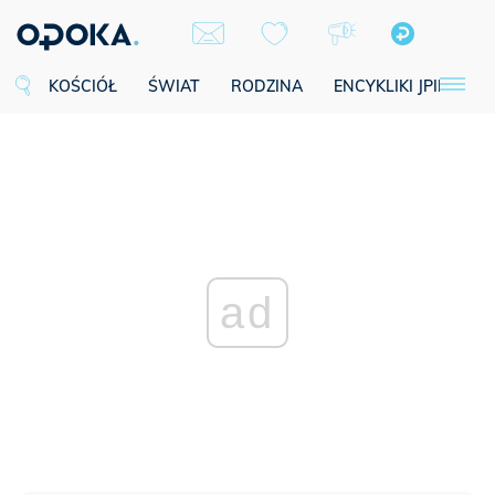
KOŚCIÓŁ
ŚWIAT
RODZINA
ENCYKLIKI JPII
SE
ad