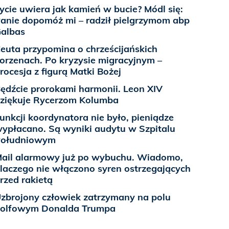
ycie uwiera jak kamień w bucie? Módl się:
anie dopomóż mi – radził pielgrzymom abp
albas
euta przypomina o chrześcijańskich
orzenach. Po kryzysie migracyjnym –
rocesja z figurą Matki Bożej
ędźcie prorokami harmonii. Leon XIV
ziękuje Rycerzom Kolumba
unkcji koordynatora nie było, pieniądze
ypłacano. Są wyniki audytu w Szpitalu
Południowym
ail alarmowy już po wybuchu. Wiadomo,
laczego nie włączono syren ostrzegających
rzed rakietą
zbrojony człowiek zatrzymany na polu
olfowym Donalda Trumpa