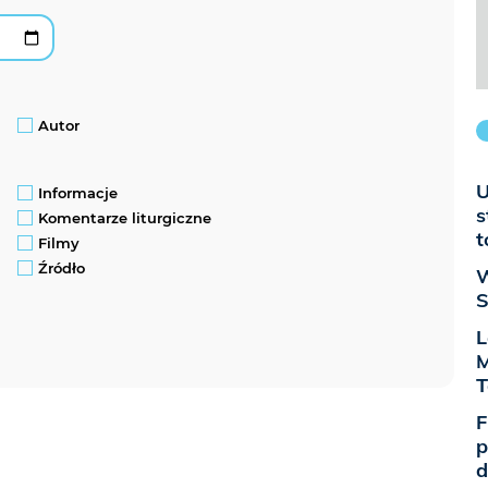
Autor
U
Informacje
s
Komentarze liturgiczne
t
Filmy
Źródło
W
S
L
M
T
F
p
d