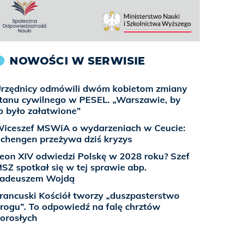
NOWOŚCI W SERWISIE
rzędnicy odmówili dwóm kobietom zmiany
tanu cywilnego w PESEL. „Warszawie, by
o było załatwione”
iceszef MSWiA o wydarzeniach w Ceucie:
chengen przeżywa dziś kryzys
eon XIV odwiedzi Polskę w 2028 roku? Szef
SZ spotkał się w tej sprawie abp.
adeuszem Wojdą
rancuski Kościół tworzy „duszpasterstwo
rogu”. To odpowiedź na falę chrztów
orosłych