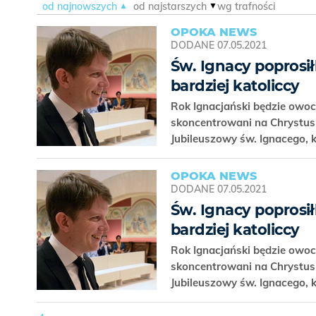
od najnowszych
od najstarszych
wg trafności
OPOKA NEWS
DODANE
07.05.2021
Św. Ignacy poprosiłb
bardziej katoliccy
Rok Ignacjański będzie owocn
skoncentrowani na Chrystusie
Jubileuszowy św. Ignacego, k
OPOKA NEWS
DODANE
07.05.2021
Św. Ignacy poprosiłb
bardziej katoliccy
Rok Ignacjański będzie owocn
skoncentrowani na Chrystusie
Jubileuszowy św. Ignacego, k