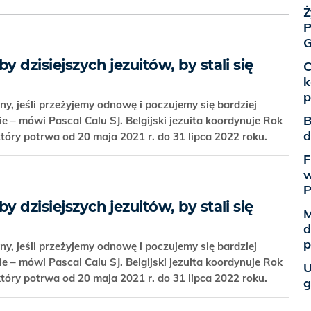
Ż
P
G
y dzisiejszych jezuitów, by stali się
C
k
p
y, jeśli przeżyjemy odnowę i poczujemy się bardziej
B
 – mówi Pascal Calu SJ. Belgijski jezuita koordynuje Rok
d
tóry potrwa od 20 maja 2021 r. do 31 lipca 2022 roku.
F
w
y dzisiejszych jezuitów, by stali się
M
d
p
y, jeśli przeżyjemy odnowę i poczujemy się bardziej
 – mówi Pascal Calu SJ. Belgijski jezuita koordynuje Rok
U
tóry potrwa od 20 maja 2021 r. do 31 lipca 2022 roku.
g