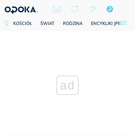
KOŚCIÓŁ
ŚWIAT
RODZINA
ENCYKLIKI JPII
SE
ad