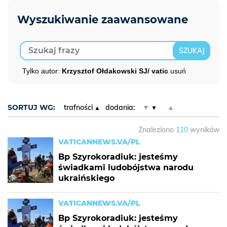
Tylko autor:
Krzysztof Ołdakowski SJ/ vatic
usuń
SORTUJ WG:
trafności
dodania:
▼
▲
Znaleziono
110
wyników
VATICANNEWS.VA/PL
Bp Szyrokoradiuk: jesteśmy
świadkami ludobójstwa narodu
ukraińskiego
VATICANNEWS.VA/PL
Bp Szyrokoradiuk: jesteśmy