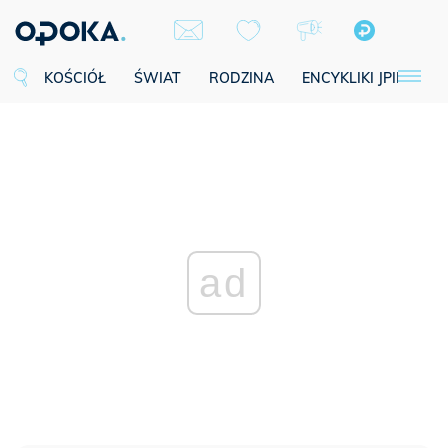
KOŚCIÓŁ
ŚWIAT
RODZINA
ENCYKLIKI JPII
SE
ad