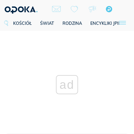
KOŚCIÓŁ
ŚWIAT
RODZINA
ENCYKLIKI JPII
SE
ad