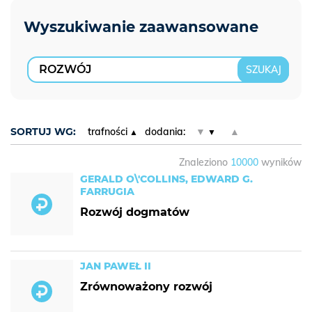
SORTUJ WG:
trafności
dodania:
▼
▲
Znaleziono
10000
wyników
GERALD O\'COLLINS, EDWARD G.
FARRUGIA
Rozwój dogmatów
JAN PAWEŁ II
Zrównoważony rozwój