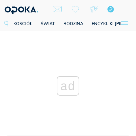
KOŚCIÓŁ
ŚWIAT
RODZINA
ENCYKLIKI JPII
SE
ad