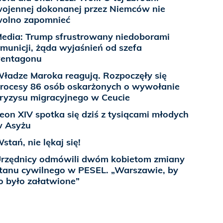
ojennej dokonanej przez Niemców nie
olno zapomnieć
edia: Trump sfrustrowany niedoborami
municji, żąda wyjaśnień od szefa
entagonu
ładze Maroka reagują. Rozpoczęły się
rocesy 86 osób oskarżonych o wywołanie
ryzysu migracyjnego w Ceucie
eon XIV spotka się dziś z tysiącami młodych
 Asyżu
stań, nie lękaj się!
rzędnicy odmówili dwóm kobietom zmiany
tanu cywilnego w PESEL. „Warszawie, by
o było załatwione”