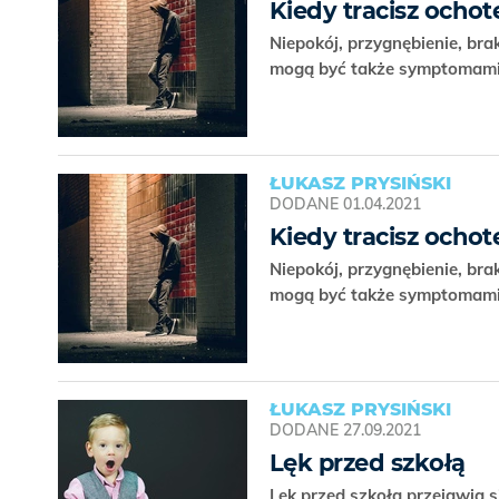
Kiedy tracisz ochot
Niepokój, przygnębienie, br
mogą być także symptomami 
ŁUKASZ PRYSIŃSKI
DODANE
01.04.2021
Kiedy tracisz ochot
Niepokój, przygnębienie, br
mogą być także symptomami 
ŁUKASZ PRYSIŃSKI
DODANE
27.09.2021
Lęk przed szkołą
Lęk przed szkołą przejawia s