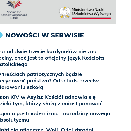
NOWOŚCI W SERWISIE
onad dwie trzecie kardynałów nie zna
aciny, choć jest to oficjalny język Kościoła
atolickiego
 treściach patriotycznych będzie
ecydować państwo? Odro Iuris przeciw
terowaniu szkołą
eon XIV w Asyżu: Kościół odnawia się
zięki tym, którzy służą zamiast panować
gonia postmodernizmu i narodziny nowego
bsolutyzmu
ołd dla ofiar rzezi Woli. O tej zbrodni