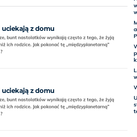
w
w
M
i uciekają z domu
a
P
 bunt nastolatków wynikają często z tego, że żyją
iż ich rodzice. Jak pokonać tę „międzyplanetarną”
W
s?
p
k
L
w
W
i uciekają z domu
U
 bunt nastolatków wynikają często z tego, że żyją
s
iż ich rodzice. Jak pokonać tę „międzyplanetarną”
t
s?