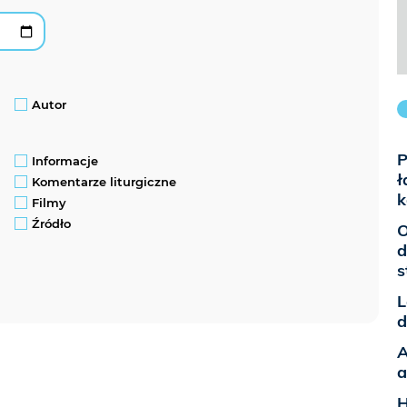
Autor
P
Informacje
ł
Komentarze liturgiczne
k
Filmy
Źródło
O
d
s
L
d
A
a
H