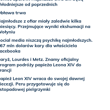
hłodniejsze od poprzednich
bława trwa
ajmłodsze z ofiar miały zaledwie kilka
iesięcy. Przejmujące wyniki ekshumacji na
ołyniu
ocial media niszczą psychikę najmłodszych.
67 mln dolarów kary dla właściciela
acebooka
aryż, Lourdes i Metz. Znamy oficjalny
rogram podróży papieża Leona XIV do
rancji
apież Leon XIV wraca do swojej dawnej
iecezji. Peru przygotowuje się do
istopadowej pielgrzymki