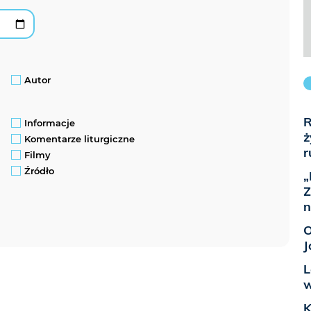
Autor
R
Informacje
ż
Komentarze liturgiczne
r
Filmy
Źródło
„
Z
n
O
J
L
w
K