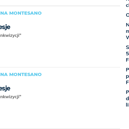
c
RINA MONTESANO
O
N
esje
m
Inkwizycji"
W
S
5
F
P
RINA MONTESANO
p
F
esje
P
Inkwizycji"
d
l