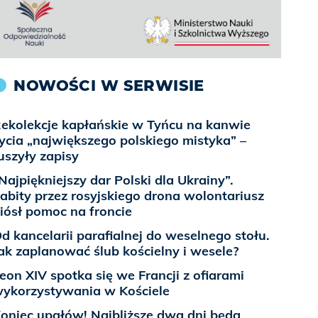
NOWOŚCI W SERWISIE
ekolekcje kapłańskie w Tyńcu na kanwie
ycia „największego polskiego mistyka” –
uszyły zapisy
Najpiękniejszy dar Polski dla Ukrainy”.
abity przez rosyjskiego drona wolontariusz
iósł pomoc na froncie
d kancelarii parafialnej do weselnego stołu.
ak zaplanować ślub kościelny i wesele?
eon XIV spotka się we Francji z ofiarami
ykorzystywania w Kościele
oniec upałów! Najbliższe dwa dni będą