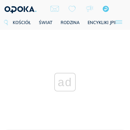
KOŚCIÓŁ
ŚWIAT
RODZINA
ENCYKLIKI JPII
SE
ad