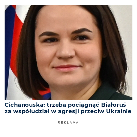
Cichanouska: trzeba pociągnąć Białoruś
za współudział w agresji przeciw Ukrainie
REKLAMA