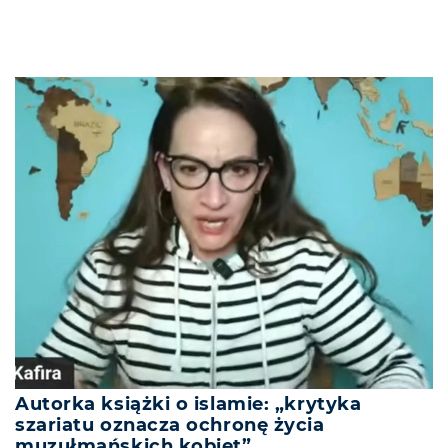
Autorka książki o islamie: „krytyka
szariatu oznacza ochronę życia
muzułmańskich kobiet”