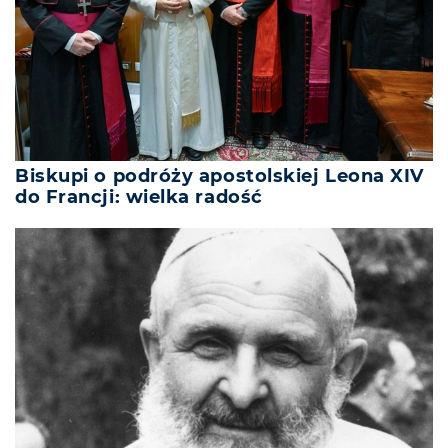
Biskupi o podróży apostolskiej Leona XIV
do Francji: wielka radość