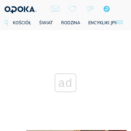
KOŚCIÓŁ
ŚWIAT
RODZINA
ENCYKLIKI JPII
SE
ad