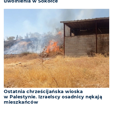
uwolnienia w Sokółce
Ostatnia chrześcijańska wioska
w Palestynie. Izraelscy osadnicy nękają
mieszkańców