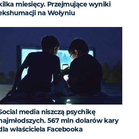
kilka miesięcy. Przejmujące wyniki
ekshumacji na Wołyniu
Social media niszczą psychikę
najmłodszych. 567 mln dolarów kary
dla właściciela Facebooka