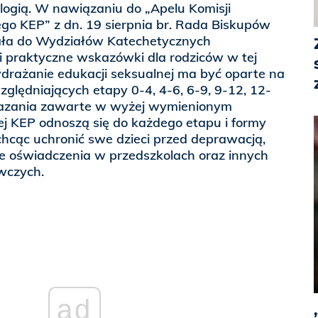
logią. W nawiązaniu do „Apelu Komisji
go KEP” z dn. 19 sierpnia br. Rada Biskupów
ała do Wydziałów Katechetycznych
i praktyczne wskazówki dla rodziców w tej
e wdrażanie edukacji seksualnej ma być oparte na
lędniających etapy 0-4, 4-6, 6-9, 9-12, 12-
wskazania zawarte w wyżej wymienionym
j KEP odnoszą się do każdego etapu i formy
 chcąc uchronić swe dzieci przed deprawacją,
e oświadczenia w przedszkolach oraz innych
wczych.
ad