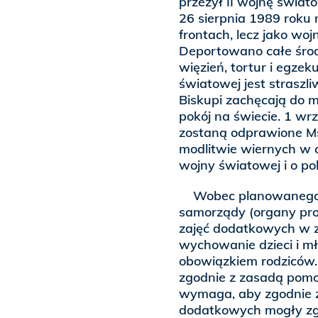
przeżył II wojnę świato
26 sierpnia 1989 roku n
frontach, lecz jako wo
Deportowano całe środ
więzień, tortur i egzek
światowej jest straszl
Biskupi zachęcają do mo
pokój na świecie. 1 wr
zostaną odprawione Msz
modlitwie wiernych w c
wojny światowej i o pok
Wobec planowanego or
samorządy (organy pr
zajęć dodatkowych w z
wychowanie dzieci i m
obowiązkiem rodziców.
zgodnie z zasadą pomoc
wymaga, aby zgodnie z
dodatkowych mogły zgł