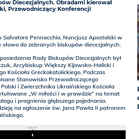
pów Diecezjalnych. Obradami kierował
ki, Przewodniczący Konferencji
 Salvatore Pennacchio, Nuncjusz Apostolski w
e słowo do zebranych biskupów diecezjalnych.
osiedzenia Rady Biskupów Diecezjalnych był
uk, Arcybiskup Większy Kijowsko-Halicki i
go Kościoła Greckokatolickiego. Podczas
pisane Stanowisko Przewodniczącego
 Polski i Zwierzchnika Ukraińskiego Kościoła
tytułowane „W miłości i w prawdzie” na temat
logu i pragnienia głębszego pojednania.
adzieję na ogłoszenie św. Jana Pawła II patronem
ińskiego.
REKLAMA
Play