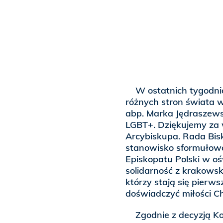
W ostatnich tygodnia
różnych stron świata
abp. Marka Jędraszews
LGBT+. Dziękujemy za 
Arcybiskupa. Rada Bis
stanowisko sformułowa
Episkopatu Polski w o
solidarność z krakowsk
którzy stają się pierwsz
doświadczyć miłości C
Zgodnie z decyzją Kon