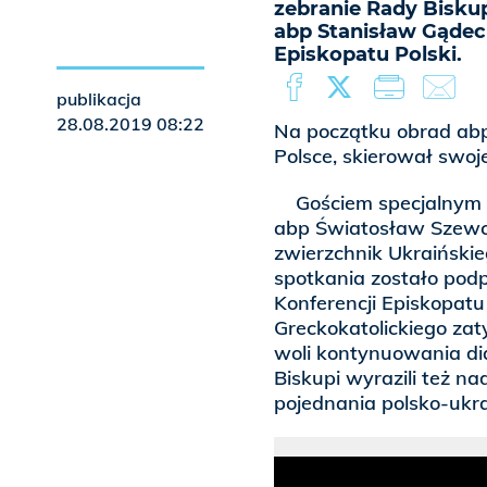
zebranie Rady Bisku
abp Stanisław Gądec
Episkopatu Polski.
publikacja
28.08.2019 08:22
Na początku obrad abp
Polsce, skierował swoj
Gościem specjalnym p
abp Światosław Szewcz
zwierzchnik Ukraińskie
spotkania zostało pod
Konferencji Episkopatu
Greckokatolickiego za
woli kontynuowania dia
Biskupi wyrazili też n
pojednania polsko-ukra