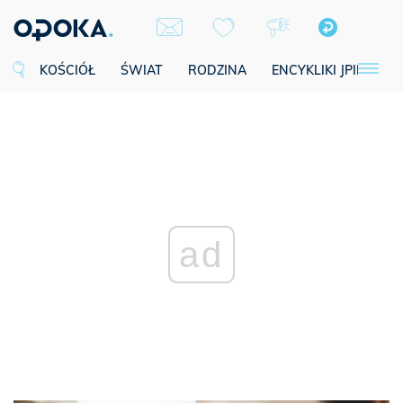
KOŚCIÓŁ
ŚWIAT
RODZINA
ENCYKLIKI JPII
SE
ad