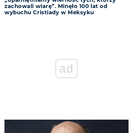
„Upamiętniamy wierność tych, którzy
zachowali wiarę”. Minęło 100 lat od
wybuchu Cristiady w Meksyku
ad