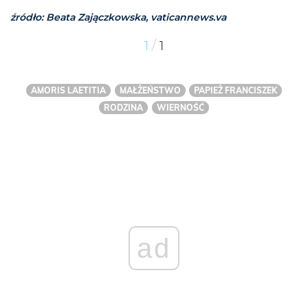
źródło: Beata Zajączkowska, vaticannews.va
/
1
1
AMORIS LAETITIA
MAŁŻEŃSTWO
PAPIEŻ FRANCISZEK
RODZINA
WIERNOŚĆ
ad