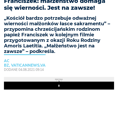
Franciszek: małżeństwo domaga
się wierności. Jest na zawsze!
„Kościół bardzo potrzebuje odważnej
wierności małżonków łasce sakramentu” –
przypomina chrześcijańskim rodzinom
papież Franciszek w kolejnym filmie
przygotowanym z okazji Roku Rodziny
Amoris Laetitia. „Małżeństwo jest na
zawsze” – podkreśla.
AC
BZ, VATICANNEWS.VA
DODANE 04.08.2021 09:14
REKLAMA
Play