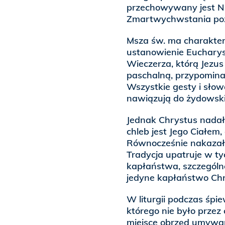
przechowywany jest N
Zmartwychwstania poz
Msza św. ma charakter 
ustanowienie Eucharys
Wieczerza, którą Jezus
paschalną, przypominają
Wszystkie gesty i słow
nawiązują do żydowskie
Jednak Chrystus nadał
chleb jest Jego Ciałem
Równocześnie nakazał 
Tradycja upatruje w t
kapłaństwa, szczególn
jedyne kapłaństwo Chr
W liturgii podczas śp
którego nie było przez 
miejsce obrzęd umywan