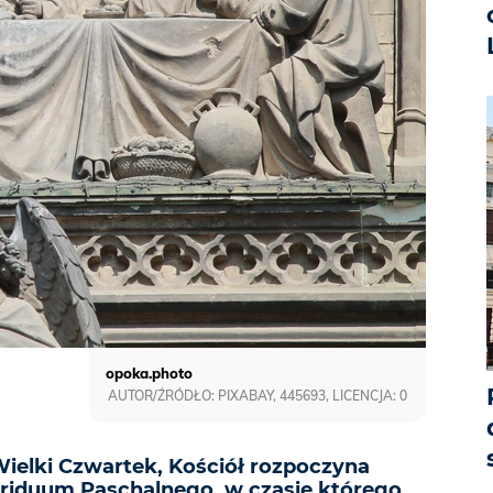
opoka.photo
AUTOR/ŹRÓDŁO: PIXABAY, 445693, LICENCJA: 0
 Wielki Czwartek, Kościół rozpoczyna
riduum Paschalnego, w czasie którego