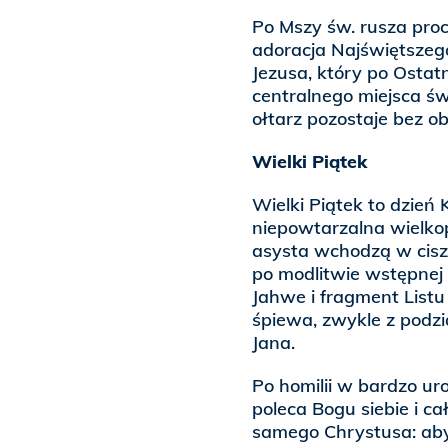
Po Mszy św. rusza proc
adoracja Najświętsze
Jezusa, który po Ostat
centralnego miejsca świ
ołtarz pozostaje bez ob
Wielki Piątek
Wielki Piątek to dzień
niepowtarzalna wielkop
asysta wchodzą w ciszy
po modlitwie wstępnej 
Jahwe i fragment Listu
śpiewa, zwykle z podzi
Jana.
Po homilii w bardzo ur
poleca Bogu siebie i c
samego Chrystusa: aby