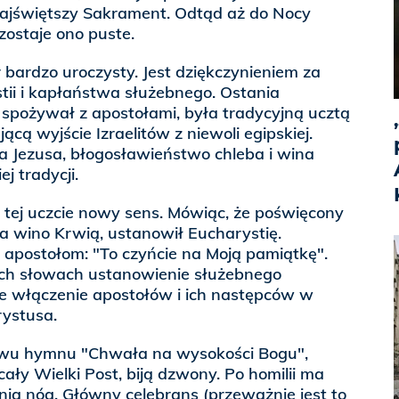
ajświętszy Sakrament. Odtąd aż do Nocy
ostaje ono puste.
bardzo uroczysty. Jest dziękczynieniem za
tii i kapłaństwa służebnego. Ostania
 spożywał z apostołami, była tradycyjną ucztą
cą wyjście Izraelitów z niewoli egipskiej.
a Jezusa, błogosławieństwo chleba i wina
j tradycji.
 tej uczcie nowy sens. Mówiąc, że poświęcony
, a wino Krwią, ustanowił Eucharystię.
apostołom: "To czyńcie na Moją pamiątkę".
ych słowach ustanowienie służebnego
e włączenie apostołów i ich następców w
ystusa.
iewu hymnu "Chwała na wysokości Bogu",
cały Wielki Post, biją dzwony. Po homilii ma
ia nóg. Główny celebrans (przeważnie jest to