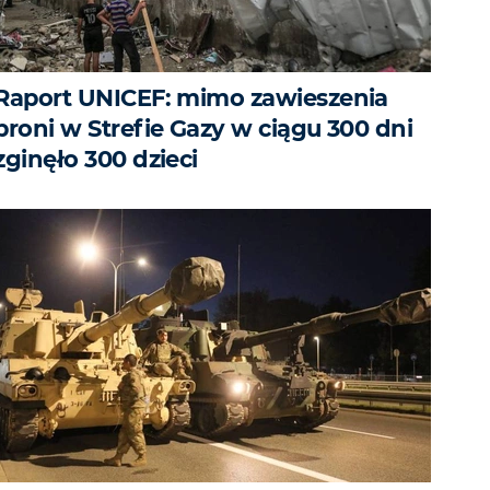
Raport UNICEF: mimo zawieszenia
broni w Strefie Gazy w ciągu 300 dni
zginęło 300 dzieci