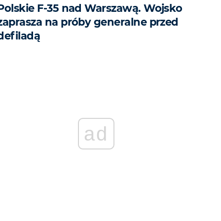
Polskie F-35 nad Warszawą. Wojsko
zaprasza na próby generalne przed
defiladą
ad