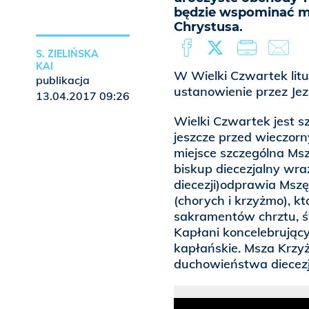
będzie wspominać m
Chrystusa.
S. ZIELIŃSKA
KAI
W Wielki Czwartek litu
publikacja
ustanowienie przez Je
13.04.2017 09:26
Wielki Czwartek jest 
jeszcze przed wieczor
miejsce szczególna Ms
biskup diecezjalny wra
diecezji)odprawia Mszę
(chorych i krzyżmo), kt
sakramentów chrztu, ś
Kapłani koncelebrując
kapłańskie. Msza Krzy
duchowieństwa diecezj