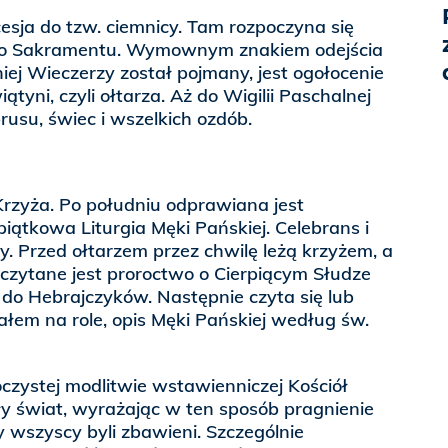
esja do tzw. ciemnicy. Tam rozpoczyna się
go Sakramentu. Wymownym znakiem odejścia
niej Wieczerzy został pojmany, jest ogołocenie
ątyni, czyli ołtarza. Aż do Wigilii Paschalnej
rusu, świec i wszelkich ozdób.
 Krzyża. Po południu odprawiana jest
iątkowa Liturgia Męki Pańskiej. Celebrans i
. Przed ołtarzem przez chwilę leżą krzyżem, a
czytane jest proroctwo o Cierpiącym Słudze
 do Hebrajczyków. Następnie czyta się lub
ałem na role, opis Męki Pańskiej według św.
oczystej modlitwie wstawienniczej Kościół
ały świat, wyrażając w ten sposób pragnienie
 wszyscy byli zbawieni. Szczególnie