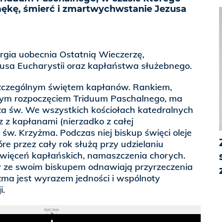
ękę, śmierć i zmartwychwstanie Jezusa
rgia uobecnia Ostatnią Wieczerzę,
zusa Eucharystii oraz kapłaństwa służebnego.
szczególnym świętem kapłanów. Rankiem,
nym rozpoczęciem Triduum Paschalnego, ma
za św. We wszystkich kościołach katedralnych
z z kapłanami (nierzadko z całej
 św. Krzyżma. Podczas niej biskup święci oleje
óre przez cały rok służą przy udzielaniu
więceń kapłańskich, namaszczenia chorych.
y ze swoim biskupem odnawiają przyrzeczenia
żma jest wyrazem jedności i wspólnoty
i.
REKLAMA