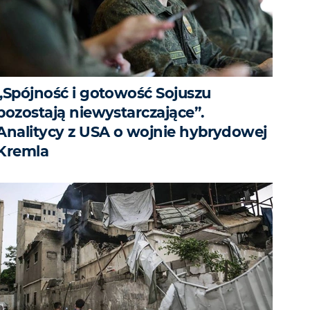
„Spójność i gotowość Sojuszu
pozostają niewystarczające”.
Analitycy z USA o wojnie hybrydowej
Kremla