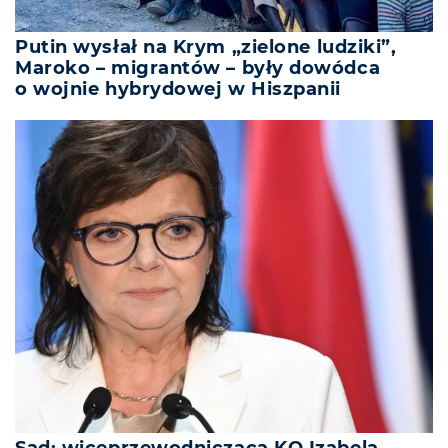
Putin wysłał na Krym „zielone ludziki”,
Maroko – migrantów – były dowódca
o wojnie hybrydowej w Hiszpanii
Sąd: wiceprzewodnicząca KO Izabela