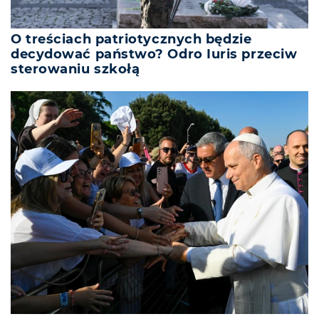
O treściach patriotycznych będzie
decydować państwo? Odro Iuris przeciw
sterowaniu szkołą