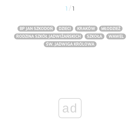
/
1
1
BP JAN SZKODOŃ
DZIECI
KRAKÓW
MŁODZIEŻ
RODZINA SZKÓŁ JADWIŻAŃSKICH
SZKOŁA
WAWEL
ŚW. JADWIGA KRÓLOWA
ad