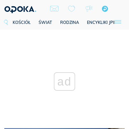
KOŚCIÓŁ
ŚWIAT
RODZINA
ENCYKLIKI JPII
SE
ad