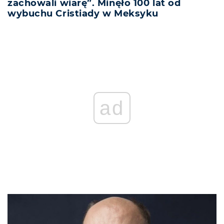
zachowali wiarę”. Minęło 100 lat od
wybuchu Cristiady w Meksyku
ad