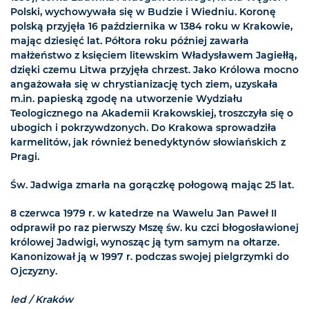
Polski, wychowywała się w Budzie i Wiedniu. Koronę
polską przyjęła 16 października w 1384 roku w Krakowie,
mając dziesięć lat. Półtora roku później zawarła
małżeństwo z księciem litewskim Władysławem Jagiełłą,
dzięki czemu Litwa przyjęła chrzest. Jako Królowa mocno
angażowała się w chrystianizację tych ziem, uzyskała
m.in. papieską zgodę na utworzenie Wydziału
Teologicznego na Akademii Krakowskiej, troszczyła się o
ubogich i pokrzywdzonych. Do Krakowa sprowadziła
karmelitów, jak również benedyktynów słowiańskich z
Pragi.
Św. Jadwiga zmarła na gorączkę połogową mając 25 lat.
8 czerwca 1979 r. w katedrze na Wawelu Jan Paweł II
odprawił po raz pierwszy Mszę św. ku czci błogosławionej
królowej Jadwigi, wynosząc ją tym samym na ołtarze.
Kanonizował ją w 1997 r. podczas swojej pielgrzymki do
Ojczyzny.
led / Kraków