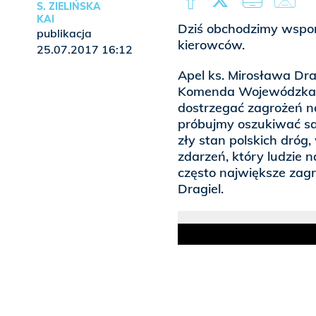
S. ZIELIŃSKA
KAI
Dziś obchodzimy wspomn
publikacja
kierowców.
25.07.2017 16:12
Apel ks. Mirosława Dr
Komenda Wojewódzka Po
dostrzegać zagrożeń na
próbujmy oszukiwać sa
zły stan polskich dróg
zdarzeń, który ludzie
często największe zagr
Dragiel.