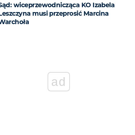
Sąd: wiceprzewodnicząca KO Izabela
Leszczyna musi przeprosić Marcina
Warchoła
ad