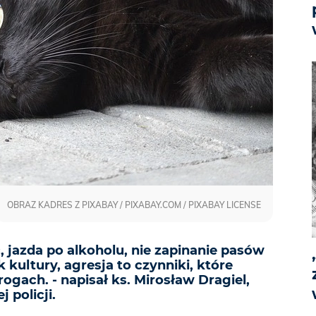
OBRAZ KADRES Z PIXABAY / PIXABAY.COM / PIXABAY LICENSE
 jazda po alkoholu, nie zapinanie pasów
 kultury, agresja to czynniki, które
ogach. - napisał ks. Mirosław Dragiel,
 policji.