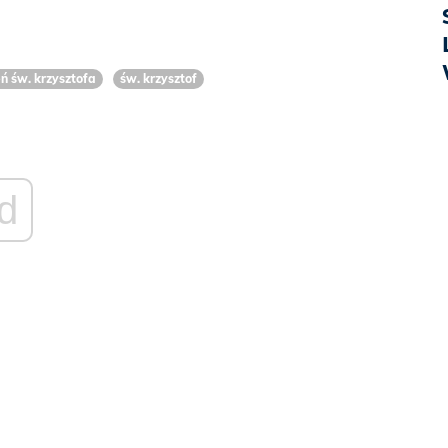
eń św. krzysztofa
św. krzysztof
d