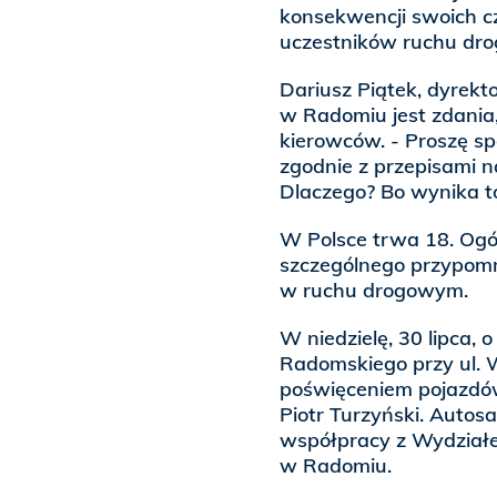
konsekwencji swoich c
uczestników ruchu drog
Dariusz Piątek, dyre
w Radomiu jest zdania
kierowców. - Proszę spo
zgodnie z przepisami n
Dlaczego? Bo wynika to
W Polsce trwa 18. Ogól
szczególnego przypomn
w ruchu drogowym.
W niedzielę, 30 lipca, 
Radomskiego przy ul. 
poświęceniem pojazdów
Piotr Turzyński. Autos
współpracy z Wydziałe
w Radomiu.