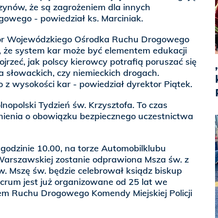
zynów, że są zagrożeniem dla innych
owego - powiedział ks. Marciniak.
ktor Wojewódzkiego Ośrodka Ruchu Drogowego
, że system kar może być elementem edukacji
jrzeć, jak polscy kierowcy potrafią poruszać się
a słowackich, czy niemieckich drogach.
 z wysokości kar - powiedział dyrektor Piątek.
nopolski Tydzień św. Krzysztofa. To czas
ienia o obowiązku bezpiecznego uczestnictwa
o godzinie 10.00, na torze Automobilklubu
Warszawskiej zostanie odprawiona Msza św. z
. Mszę św. będzie celebrował ksiądz biskup
acrum jest już organizowane od 25 lat we
m Ruchu Drogowego Komendy Miejskiej Policji