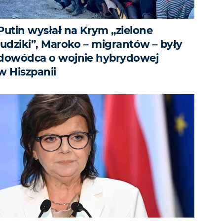
Putin wysłał na Krym „zielone
ludziki”, Maroko – migrantów – były
dowódca o wojnie hybrydowej
w Hiszpanii