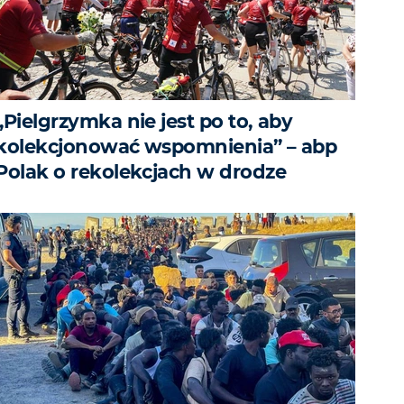
„Pielgrzymka nie jest po to, aby
kolekcjonować wspomnienia” – abp
Polak o rekolekcjach w drodze