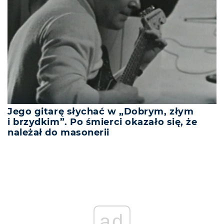
Jego gitarę słychać w „Dobrym, złym
i brzydkim”. Po śmierci okazało się, że
należał do masonerii
ad