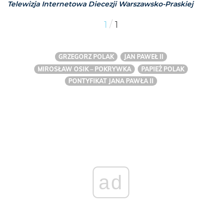
Telewizja Internetowa Diecezji Warszawsko-Praskiej
/
1
1
GRZEGORZ POLAK
JAN PAWEŁ II
MIROSŁAW OSIK – POKRYWKA
PAPIEŻ POLAK
PONTYFIKAT JANA PAWŁA II
ad