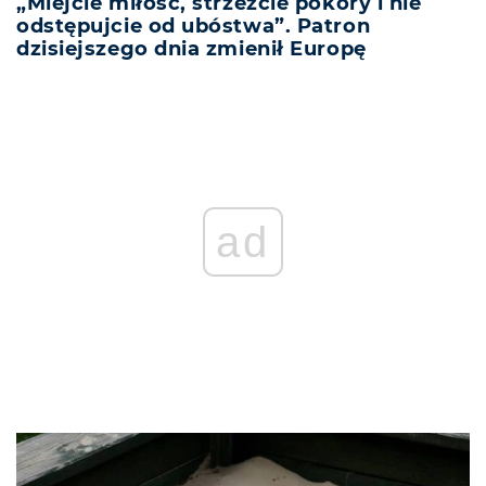
„Miejcie miłość, strzeżcie pokory i nie
odstępujcie od ubóstwa”. Patron
dzisiejszego dnia zmienił Europę
ad