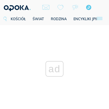
KOŚCIÓŁ
ŚWIAT
RODZINA
ENCYKLIKI JPII
SE
ad