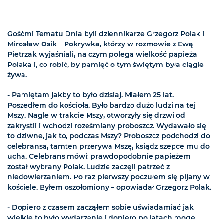
Gośćmi Tematu Dnia byli dziennikarze Grzegorz Polak i
Mirosław Osik – Pokrywka, którzy w rozmowie z Ewą
Pietrzak wyjaśniali, na czym polega wielkość papieża
Polaka i, co robić, by pamięć o tym świętym była ciągle
żywa.
- Pamiętam jakby to było dzisiaj. Miałem 25 lat.
Poszedłem do kościoła. Było bardzo dużo ludzi na tej
Mszy. Nagle w trakcie Mszy, otworzyły się drzwi od
zakrystii i wchodzi roześmiany proboszcz. Wydawało się
to dziwne, jak to, podczas Mszy? Proboszcz podchodzi do
celebransa, tamten przerywa Mszę, ksiądz szepce mu do
ucha. Celebrans mówi: prawdopodobnie papieżem
został wybrany Polak. Ludzie zaczęli patrzeć z
niedowierzaniem. Po raz pierwszy poczułem się pijany w
kościele. Byłem oszołomiony – opowiadał Grzegorz Polak.
- Dopiero z czasem zacząłem sobie uświadamiać jak
wielkie to było wydarzenie i dopiero po latach mogę