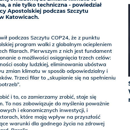
a, a nie tylko techniczna - powiedział
icy Apostolskiej podczas Szczytu
w Katowicach.
ówił podczas Szczytu COP24, że z punktu
olskiej program walki z globalnym ociepleniem
ech filarach. Pierwszym z nich jest fundament
onanie o możliwości osiągnięcia trzech celów:
ości osoby ludzkiej, eliminowania ubóstwa
u zmian klimatu w sposób odpowiedzialny i
w. Trzeci filar to „skupianie się na spełnieniu
potrzeb”.
ć i to, co zamierzamy zrobić, staje się
. To nas zobowiązuje do myślenia poważnie
wych i ekonomicznych inwestycji, i
ktorach, które mają wpływ na przyszłość
jące warunki dla godnego życia na zdrowej