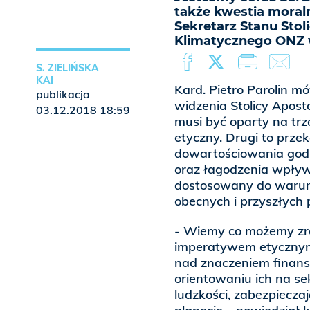
także kwestia moraln
Sekretarz Stanu Stol
Klimatycznego ONZ 
S. ZIELIŃSKA
KAI
Kard. Pietro Parolin m
publikacja
widzenia Stolicy Apost
03.12.2018 18:59
musi być oparty na trz
etyczny. Drugi to przek
dowartościowania godn
oraz łagodzenia wpływ
dostosowany do warunkó
obecnych i przyszłych 
- Wiemy co możemy zrobi
imperatywem etycznym
nad znaczeniem finanso
orientowaniu ich na se
ludzkości, zabezpiecza