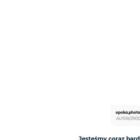
opoka.phot
AUTOR/ŹRÓDŁ
Jesteśmy coraz bardz