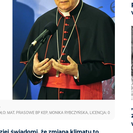
o
O: MAT. PRASOWE BP KEP, MONIKA RYBCZYŃSKA, LICENCJA: 0
iej świadomi, że zmiana klimatu to