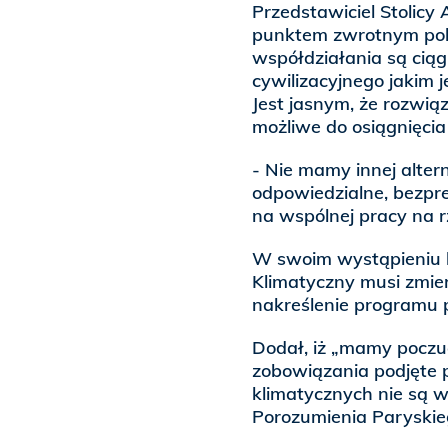
Przedstawiciel Stolicy
punktem zwrotnym pok
współdziałania są cią
cywilizacyjnego jakim 
Jest jasnym, że rozwiąz
możliwe do osiągnięcia
- Nie mamy innej altern
odpowiedzialne, bezpr
na wspólnej pracy na 
W swoim wystąpieniu h
Klimatyczny musi zmier
nakreślenie programu p
Dodał, iż „mamy poczuc
zobowiązania podjęte 
klimatycznych nie są w
Porozumienia Paryskie