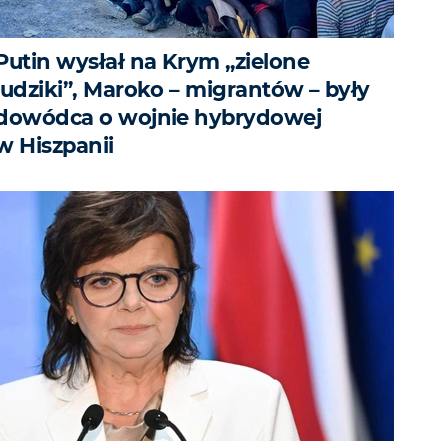
Putin wysłał na Krym „zielone
ludziki”, Maroko – migrantów – były
dowódca o wojnie hybrydowej
w Hiszpanii