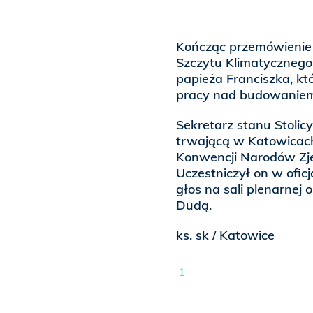
Kończąc przemówienie 
Szczytu Klimatycznego
papieża Franciszka, kt
pracy nad budowaniem
Sekretarz stanu Stolic
trwającą w Katowicach
Konwencji Narodów Zj
Uczestniczył on w ofic
głos na sali plenarnej
Dudą.
ks. sk / Katowice
1