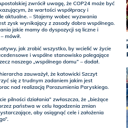
 Apostolskiej zwrócił uwagę, że COP24 może być
azującym, że wartości współpracy i
gle aktualne. – Stajemy wobec wyzwania
jest zysk wynikający z zasady dobra wspólnego.
ania jakie mamy do dyspozycji są liczne i
 – mówił.
atywy, jak zrobić wszystko, by wcielić w życie
ecedensowe i wspólne stanowisko polegające
rzecz naszego „wspólnego domu” – dodał.
ierarcha zauważył, że katowicki Szczyt
zyć się z trudnym zadaniem jakim jest
rac nad realizacją Porozumienia Paryskiego.
ie pilności działania” zwłaszcza, że „bieżące
przez państwa w celu łagodzenia zmian
ystarczające, aby osiągnąć cele i założenia
go”.