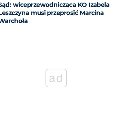
Sąd: wiceprzewodnicząca KO Izabela
Leszczyna musi przeprosić Marcina
Warchoła
ad