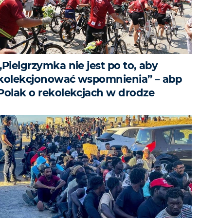
„Pielgrzymka nie jest po to, aby
kolekcjonować wspomnienia” – abp
Polak o rekolekcjach w drodze