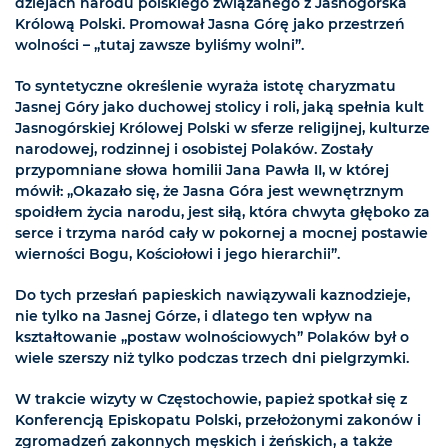
dziejach narodu polskiego związanego z Jasnogórska
Królową Polski. Promował Jasna Górę jako przestrzeń
wolności – „tutaj zawsze byliśmy wolni”.
To syntetyczne określenie wyraża istotę charyzmatu
Jasnej Góry jako duchowej stolicy i roli, jaką spełnia kult
Jasnogórskiej Królowej Polski w sferze religijnej, kulturze
narodowej, rodzinnej i osobistej Polaków. Zostały
przypomniane słowa homilii Jana Pawła II, w której
mówił: „Okazało się, że Jasna Góra jest wewnętrznym
spoidłem życia narodu, jest siłą, która chwyta głęboko za
serce i trzyma naród cały w pokornej a mocnej postawie
wierności Bogu, Kościołowi i jego hierarchii”.
Do tych przesłań papieskich nawiązywali kaznodzieje,
nie tylko na Jasnej Górze, i dlatego ten wpływ na
kształtowanie „postaw wolnościowych” Polaków był o
wiele szerszy niż tylko podczas trzech dni pielgrzymki.
W trakcie wizyty w Częstochowie, papież spotkał się z
Konferencją Episkopatu Polski, przełożonymi zakonów i
zgromadzeń zakonnych męskich i żeńskich, a także