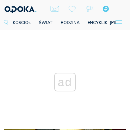
KOŚCIÓŁ
ŚWIAT
RODZINA
ENCYKLIKI JPII
SE
ad