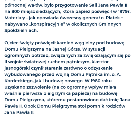
północnej wałów, było przygotowanie Sali Jana Pawła II
na 800 miejsc siedzących, która papież poświęcił w 1979r.
Materiały - jak opowiada ówczesny generał o. Płatek –
nabywano „konspiracyjnie” w okolicznych Gminnych
Spółdzielniach.
Ojciec święty poświęcił kamień węgielny pod budowę
Domu Pielgrzyma na Jasnej Górze. W sytuacji
ogromnych potrzeb, związanych ze zwiększającym się po
II wojnie światowej ruchem pątniczym, klasztor
jasnogórski czynił starania zarówno o odzyskanie
wybudowanego przed wojną Domu Pątnika im. o. A.
Kordeckiego, jak i budowę nowego. W 1980 roku
uzyskano zezwolenie (na co ogromny wpływ miała
właśnie pierwsza pielgrzymka papieża) na budowę
Domu Pielgrzyma, któremu postanowiono dać imię Jana
Pawła II. Obok Domu Pielgrzyma stoi pomnik rodziców
Jana Pawła II.