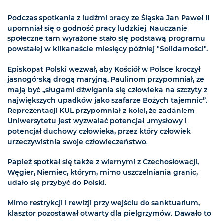
Podczas spotkania z ludźmi pracy ze Śląska Jan Paweł II
upomniał się o godność pracy ludzkiej. Nauczanie
społeczne tam wyrażone stało się podstawą programu
powstałej w kilkanaście miesięcy później "Solidarności".
Episkopat Polski wezwał, aby Kościół w Polsce kroczył
jasnogórską drogą maryjną. Paulinom przypomniał, ze
mają być „sługami dźwigania się człowieka na szczyty z
największych upadków jako szafarze Bożych tajemnic”.
Reprezentacji KUL przypomniał z kolei, że zadaniem
Uniwersytetu jest wyzwalać potencjał umysłowy i
potencjał duchowy człowieka, przez który człowiek
urzeczywistnia swoje człowieczeństwo.
Papież spotkał się także z wiernymi z Czechosłowacji,
Węgier, Niemiec, którym, mimo uszczelniania granic,
udało się przybyć do Polski.
Mimo restrykcji i rewizji przy wejściu do sanktuarium,
klasztor pozostawał otwarty dla pielgrzymów. Dawało to