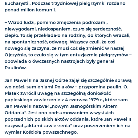
Eucharystii. Podczas trzydniowej pielgrzymki rozdano
ponad milion komunii.
– Wśród ludzi, pomimo zmęczenia podróżami,
niewygodami, niedospaniem, czuło się serdeczność,
ciepło. To się przekładało na rodziny, do których wracali,
na spontaniczność, odwagę. Wszyscy czuli, że coś
nowego się zaczyna, że musi coś się zmienić w naszej
Ojczyźnie, to czuło się w tym entuzjazmie pielgrzymów –
opowiada o ówczesnych nastrojach były generał
Paulinów.
Jan Paweł II na Jasnej Górze zajął się szczególnie sprawą
wolności, sumieniami Polaków – przypomina paulin. O.
Płatek zwrócił uwagę na szczególną doniosłość
papieskiego zawierzenie z 4 czerwca 1979 r., które sam
Jan Paweł II nazwał „nowym Jasnogórskim Aktem
Oddania”. Jest ono podsumowaniem wszystkich
poprzednich polskich aktów oddania, które Jan Paweł II
nazywał „aktami zawierzenia” oraz poszerzeniem ich na
wymiar Kościoła powszechnego.