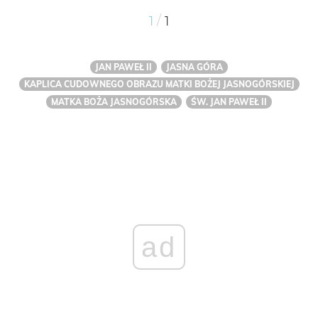
/
1
1
JAN PAWEŁ II
JASNA GÓRA
KAPLICA CUDOWNEGO OBRAZU MATKI BOŻEJ JASNOGÓRSKIEJ
MATKA BOŻA JASNOGÓRSKA
ŚW. JAN PAWEŁ II
ad