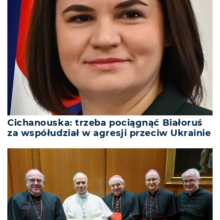
Cichanouska: trzeba pociągnąć Białoruś
za współudział w agresji przeciw Ukrainie