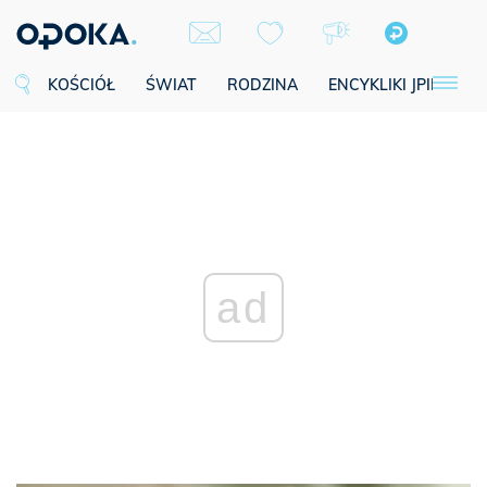
KOŚCIÓŁ
ŚWIAT
RODZINA
ENCYKLIKI JPII
SE
ad