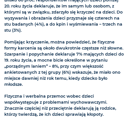
Blisko 60 proc. respondentów mających dzieci poniżej
20. roku życia deklaruje, że im samym lub osobom, z
którymi są w związku, zdarzyło się krzyczeć na dzieci. Do
wyzywania i obrażania dzieci przyznaje się czterech na
stu badanych (4%), a do kpin i wyśmiewania – trzech na
stu (3%).
Pomijając krzyczenie, można powiedzieć, że fizyczne
formy karcenia są około dwukrotnie częstsze niż słowne.
Szarpanie i popychanie deklaruje 7% mających dzieci do
19. roku życia, a mocne bicie określone w pytaniu
„porządnym laniem” – 8%, przy czym większość
ankietowanych z tej grupy (6%) wskazuje, że miało ono
miejsce dawniej niż rok temu, kiedy dziecko było
młodsze.
Fizyczna i werbalna przemoc wobec dzieci
współwystępuje z problemami wychowawczymi.
Znacznie częściej niż przeciętnie deklarują ją rodzice,
którzy twierdzą, że ich dzieci sprawiają kłopoty.