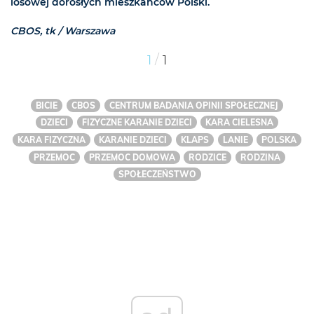
losowej dorosłych mieszkańców Polski.
CBOS, tk / Warszawa
/
1
1
BICIE
CBOS
CENTRUM BADANIA OPINII SPOŁECZNEJ
DZIECI
FIZYCZNE KARANIE DZIECI
KARA CIELESNA
KARA FIZYCZNA
KARANIE DZIECI
KLAPS
LANIE
POLSKA
PRZEMOC
PRZEMOC DOMOWA
RODZICE
RODZINA
SPOŁECZEŃSTWO