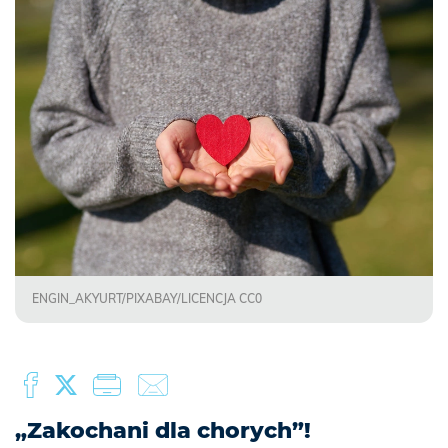
ENGIN_AKYURT/PIXABAY/LICENCJA CC0
„Zakochani dla chorych”!