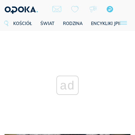
KOŚCIÓŁ
ŚWIAT
RODZINA
ENCYKLIKI JPII
SE
ad