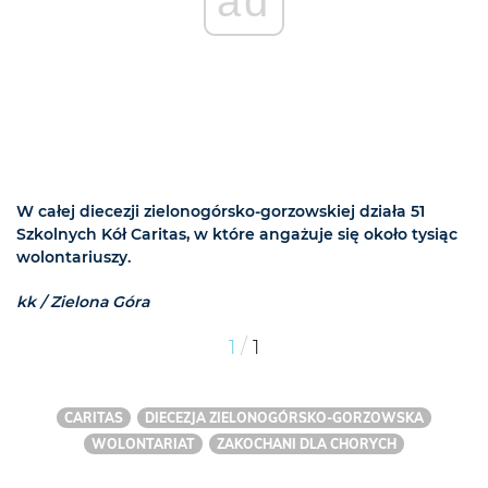
ad
W całej diecezji zielonogórsko-gorzowskiej działa 51
Szkolnych Kół Caritas, w które angażuje się około tysiąc
wolontariuszy.
kk / Zielona Góra
/
1
1
CARITAS
DIECEZJA ZIELONOGÓRSKO-GORZOWSKA
WOLONTARIAT
ZAKOCHANI DLA CHORYCH