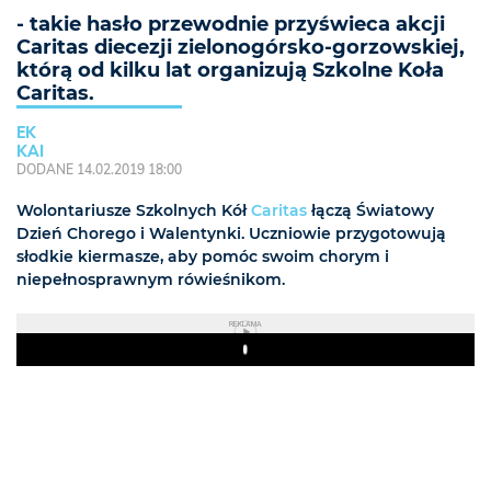
- takie hasło przewodnie przyświeca akcji
Caritas diecezji zielonogórsko-gorzowskiej,
którą od kilku lat organizują Szkolne Koła
Caritas.
EK
KAI
DODANE 14.02.2019 18:00
Wolontariusze Szkolnych Kół
Caritas
łączą Światowy
Dzień Chorego i Walentynki. Uczniowie przygotowują
słodkie kiermasze, aby pomóc swoim chorym i
niepełnosprawnym rówieśnikom.
REKLAMA
Play