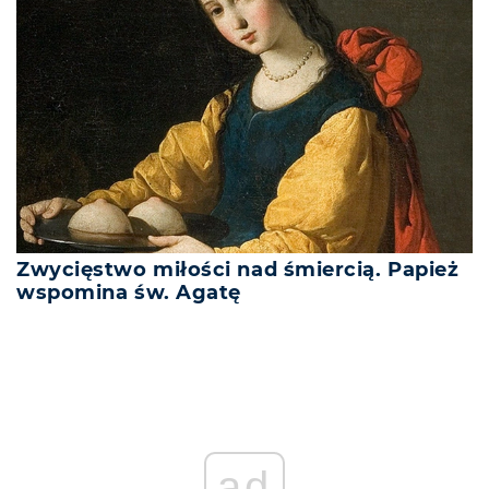
Zwycięstwo miłości nad śmiercią. Papież
wspomina św. Agatę
ad