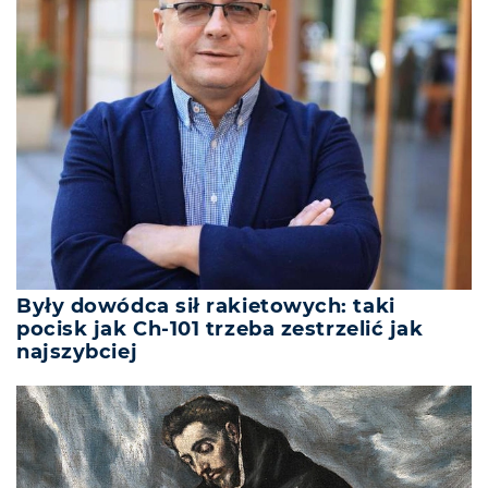
Były dowódca sił rakietowych: taki
pocisk jak Ch-101 trzeba zestrzelić jak
najszybciej