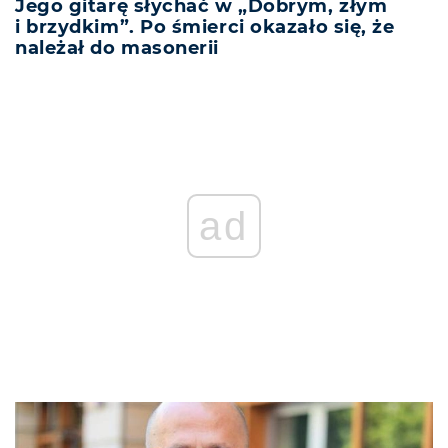
Jego gitarę słychać w „Dobrym, złym
i brzydkim”. Po śmierci okazało się, że
należał do masonerii
ad