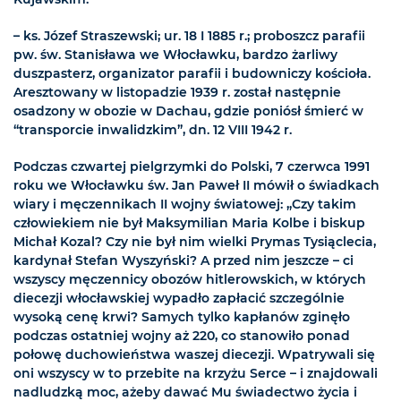
– ks. Józef Straszewski; ur. 18 I 1885 r.; proboszcz parafii
pw. św. Stanisława we Włocławku, bardzo żarliwy
duszpasterz, organizator parafii i budowniczy kościoła.
Aresztowany w listopadzie 1939 r. został następnie
osadzony w obozie w Dachau, gdzie poniósł śmierć w
“transporcie inwalidzkim”, dn. 12 VIII 1942 r.
Podczas czwartej pielgrzymki do Polski, 7 czerwca 1991
roku we Włocławku św. Jan Paweł II mówił o świadkach
wiary i męczennikach II wojny światowej: „Czy takim
człowiekiem nie był Maksymilian Maria Kolbe i biskup
Michał Kozal? Czy nie był nim wielki Prymas Tysiąclecia,
kardynał Stefan Wyszyński? A przed nim jeszcze – ci
wszyscy męczennicy obozów hitlerowskich, w których
diecezji włocławskiej wypadło zapłacić szczególnie
wysoką cenę krwi? Samych tylko kapłanów zginęło
podczas ostatniej wojny aż 220, co stanowiło ponad
połowę duchowieństwa waszej diecezji. Wpatrywali się
oni wszyscy w to przebite na krzyżu Serce – i znajdowali
nadludzką moc, ażeby dawać Mu świadectwo życia i