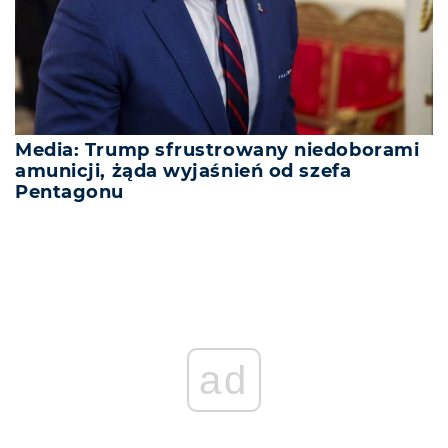
Media: Trump sfrustrowany niedoborami
amunicji, żąda wyjaśnień od szefa
Pentagonu
ad