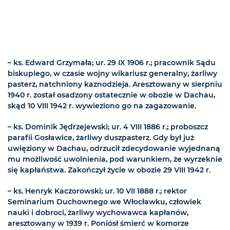
– ks. Edward Grzymała; ur. 29 IX 1906 r.; pracownik Sądu
biskupiego, w czasie wojny wikariusz generalny, żarliwy
pasterz, natchniony kaznodzieja. Aresztowany w sierpniu
1940 r. został osadzony ostatecznie w obozie w Dachau,
skąd 10 VIII 1942 r. wywieziono go na zagazowanie.
– ks. Dominik Jędrzejewski; ur. 4 VIII 1886 r.; proboszcz
parafii Gosławice, żarliwy duszpasterz. Gdy był już
uwięziony w Dachau, odrzucił zdecydowanie wyjednaną
mu możliwość uwolnienia, pod warunkiem, że wyrzeknie
się kapłaństwa. Zakończył życie w obozie 29 VIII 1942 r.
– ks. Henryk Kaczorowski; ur. 10 VII 1888 r.; rektor
Seminarium Duchownego we Włocławku, człowiek
nauki i dobroci, żarliwy wychowawca kapłanów,
aresztowany w 1939 r. Poniósł śmierć w komorze