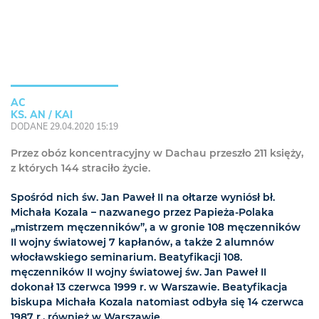
AC
KS. AN / KAI
DODANE 29.04.2020 15:19
Przez obóz koncentracyjny w Dachau przeszło 211 księży,
z których 144 straciło życie.
Spośród nich św. Jan Paweł II na ołtarze wyniósł bł.
Michała Kozala – nazwanego przez Papieża-Polaka
„mistrzem męczenników”, a w gronie 108 męczenników
II wojny światowej 7 kapłanów, a także 2 alumnów
włocławskiego seminarium. Beatyfikacji 108.
męczenników II wojny światowej św. Jan Paweł II
dokonał 13 czerwca 1999 r. w Warszawie. Beatyfikacja
biskupa Michała Kozala natomiast odbyła się 14 czerwca
1987 r., również w Warszawie.