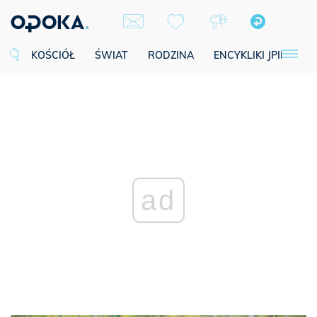
KOŚCIÓŁ
ŚWIAT
RODZINA
ENCYKLIKI JPII
SE
ad