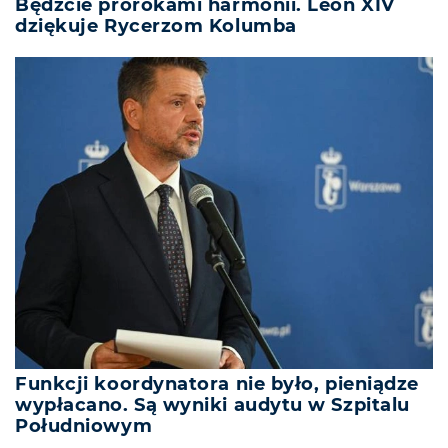
Będźcie prorokami harmonii. Leon XIV
dziękuje Rycerzom Kolumba
Funkcji koordynatora nie było, pieniądze
wypłacano. Są wyniki audytu w Szpitalu
Południowym