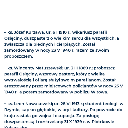
– ks. Józef Kurzawa; ur. 6 I 1910 r.; wikariusz parafii
Osięciny, duszpasterz o wielkim sercu dla wszystkich, a
zwłaszcza dla biednych i cierpiących. Został
zamordowany w nocy 23 V 1940 r. razem ze swoim
proboszczem.
– ks. Wincenty Matuszewski; ur. 3 III 1869 r.; proboszcz
parafii Osięciny, wzorowy pasterz, który z wielką
wytrwałością i ofiarą służył swoim parafianom. Został
aresztowany przez miejscowych policjantów w nocy 23 V
1940 r., a potem zamordowany w pobliżu Witowa.
– ks. Leon Nowakowski; ur. 28 VI 1913 r.; student teologii w
Rzymie, kapłan głębokiej wiary i kultury. Po powrocie do
kraju zastała go wojna i okupacja. Za posługę
duszpasterską i rozstrzelany 31 X 1939 r. w Piotrkowie
Kujawskim.