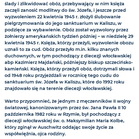
ślady i zlikwidować obóz, przebywający w nim księża
zaczęli zanosić modlitwy do św. Józefa, i jeszcze przed
wyzwoleniem 22 kwietnia 1945 r. złożyli ślubowanie
pielgrzymowania do jego sanktuarium w Kaliszu, w
podzięce za wybawienie. Obóz został wyzwolony przez
żołnierzy amerykańskich tydzień później – w niedzielę 29
kwietnia 1945 r. Księża, którzy przeżyli, wyzwolenie obozu
uznali to za cud. Obóz przeżyło m.in. kilku znanych
duchownych, w tym pochodzący z diecezji włocławskiej
abp Kazimierz Majdański, późniejszy biskup szczecińsko-
kamieński. Księża, którzy przeżyli obóz, dotrzymali słowa i
od 1948 roku przyjeżdżali w rocznicę tego cudu do
sanktuarium św. Józefa w Kaliszu, które do 1992 roku
znajdowało się na terenie diecezji włocławskiej.
Warto przypomnieć, że jednym z męczenników II wojny
światowej, kanonizowanym przez św. Jana Pawła II 10
października 1982 roku w Rzymie, był pochodzący z
diecezji włocławskiej św. o. Maksymilian Maria Kolbe,
który zginął w Auschwitz oddając swoje życie za
współwięźnia, ojca rodziny.