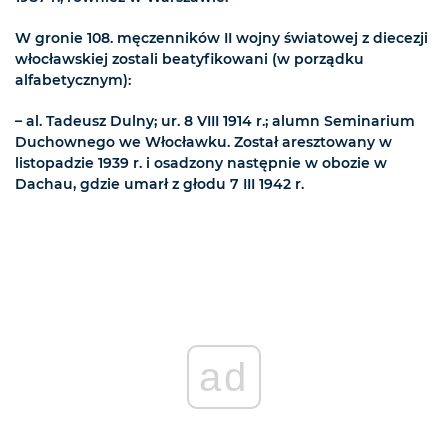
W gronie 108. męczenników II wojny światowej z diecezji
włocławskiej zostali beatyfikowani (w porządku
alfabetycznym):
– al. Tadeusz Dulny; ur. 8 VIII 1914 r.; alumn Seminarium
Duchownego we Włocławku. Został aresztowany w
listopadzie 1939 r. i osadzony następnie w obozie w
Dachau, gdzie umarł z głodu 7 III 1942 r.
ad