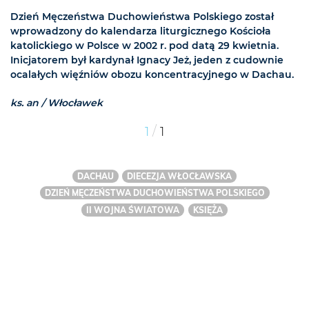
Dzień Męczeństwa Duchowieństwa Polskiego został
wprowadzony do kalendarza liturgicznego Kościoła
katolickiego w Polsce w 2002 r. pod datą 29 kwietnia.
Inicjatorem był kardynał Ignacy Jeż, jeden z cudownie
ocalałych więźniów obozu koncentracyjnego w Dachau.
ks. an / Włocławek
/
1
1
DACHAU
DIECEZJA WŁOCŁAWSKA
DZIEŃ MĘCZEŃSTWA DUCHOWIEŃSTWA POLSKIEGO
II WOJNA ŚWIATOWA
KSIĘŻA