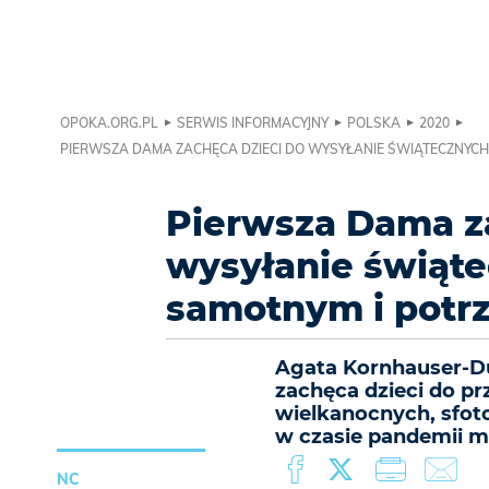
OPOKA.ORG.PL
SERWIS INFORMACYJNY
POLSKA
2020
PIERWSZA DAMA ZACHĘCA DZIECI DO WYSYŁANIE ŚWIĄTECZNYCH
Pierwsza Dama za
wysyłanie świąte
samotnym i potr
Agata Kornhauser-D
zachęca dzieci do p
wielkanocnych, sfoto
w czasie pandemii m
NC