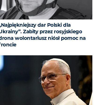
„Najpiękniejszy dar Polski dla
Ukrainy”. Zabity przez rosyjskiego
drona wolontariusz niósł pomoc na
froncie