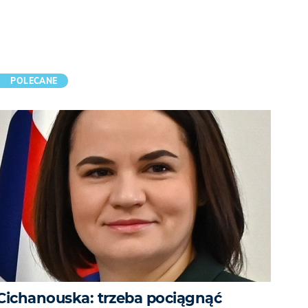
POLECANE
Cichanouska: trzeba pociągnąć