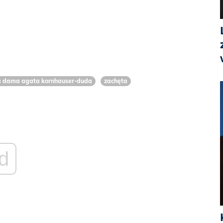
a dama agata kornhauser-duda
zachęta
d