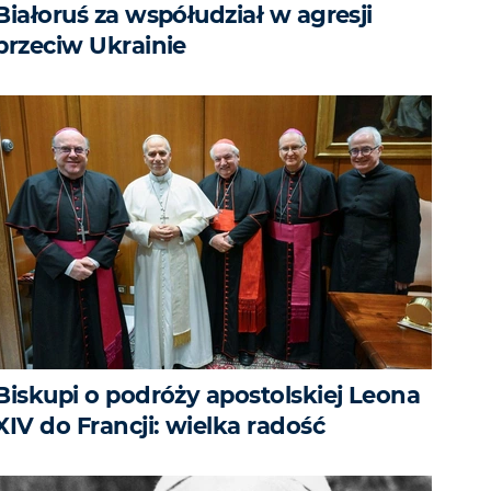
Białoruś za współudział w agresji
przeciw Ukrainie
Biskupi o podróży apostolskiej Leona
XIV do Francji: wielka radość