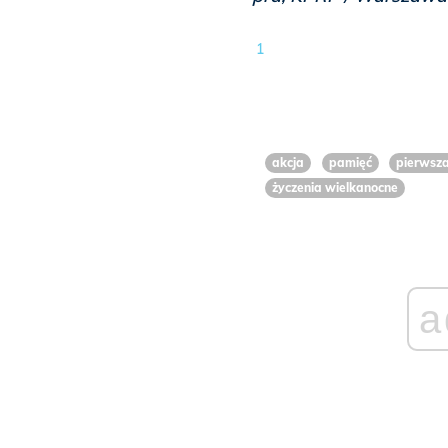
1
akcja
pamięć
pierwsz
życzenia wielkanocne
a