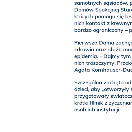
samotnych sąsiadów, p
Domów Spokojnej Staro
których pomaga się b
nich kontakt z krewny
bardzo ograniczony – 
Pierwsza Dama zachęc
zdrowia oraz służb m
epidemią. - Dajmy tym 
nich troszczymy! Przek
Agata Kornhauser-Du
Szczególna zachęta od
dzieci, aby „otworzyły
przygotowały świątecz
krótki filmik z życzen
osób lub instytucji.