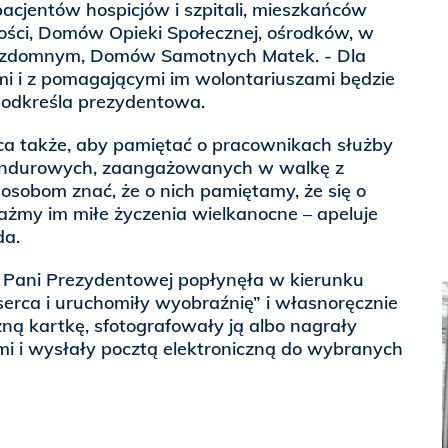
acjentów hospicjów i szpitali, mieszkańców
ści, Domów Opieki Społecznej, ośrodków, w
ezdomnym, Domów Samotnych Matek. - Dla
mi i z pomagającymi im wolontariuszami będzie
podkreśla prezydentowa.
a także, aby pamiętać o pracownikach służby
undurowych, zaangażowanych w walkę z
osobom znać, że o nich pamiętamy, że się o
ażmy im miłe życzenia wielkanocne – apeluje
da.
 Pani Prezydentowej popłynęła w kierunku
 serca i uruchomiły wyobraźnię” i własnoręcznie
ną kartkę, sfotografowały ją albo nagrały
iami i wysłały pocztą elektroniczną do wybranych