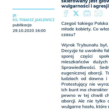
skierowany jest głów
wulgarności i agresj
JR
KS. TOMASZ JAKLEWICZ
Czegoś takiego Polska 
publikacja
młode kobiety. Co właś
29.10.2020 16:00
czasu?
Wyrok Trybunału był, 
Decyzja ta uwolniła fa
sporej części spo
mieszkańców dużych 
Sprawiedliwości. S
eugenicznej aborcji. 
ludziach od dawna i 
Protestujący nie wyra
Ich bunt ma charakter 
pewno w tej chwili ch
aborcji. Ale nie tylk
wulgarne hasło, które 