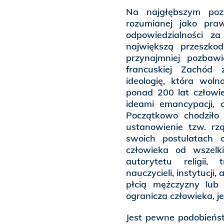
Na najgłębszym poz
rozumianej jako pra
odpowiedzialności z
największą przeszko
przynajmniej pozbaw
francuskiej Zachód 
ideologię, która wol
ponad 200 lat człowie
ideami emancypacji, c
Początkowo chodziło 
ustanowienie tzw. rz
swoich postulatach 
człowieka od wszelk
autorytetu religii, 
nauczycieli, instytucji
płcią mężczyzny lub 
ogranicza człowieka, je
Jest pewne podobieńs