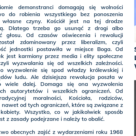
iomie demonstranci domagają się wolności
wo do robienia wszystkiego bez ponoszenia
a własne czyny. Kościół jest na tej drodze
dą. Dlatego trzeba go usunąć z drogi albo
ić głosu. Od czasów oświecenia i rewolucji
został zdominowany przez liberalizm, czyli
ność jednostki postawiła w miejsce Boga. Od
k jest karmiony przez media i elity społeczne
zyli wyzwalania się od wszelkich zależności.
o wyzwolenie się spod władzy królewskiej i
ądów ludu. Ale dzisiejsza rewolucja poszła w
o wiele dalej. Domaga się ona wyzwolenia
ich autorytetów i wszelkich ograniczeń. Od
tradycyjnej moralności, Kościoła, rodziców,
, a nawet od tych ograniczeń, które są związane z
kobiety. Wszystko, co w jakikolwiek sposób
st z zasady podejrzane i należy to obalić.
two obecnych zajść z wydarzeniami roku 1968