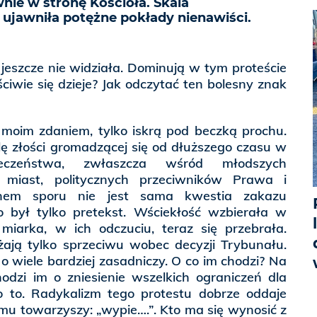
nie w stronę Kościoła. Skala
i ujawniła potężne pokłady nienawiści.
jeszcze nie widziała. Dominują w tym proteście
ciwie się dzieje? Jak odczytać ten bolesny znak
moim zdaniem, tylko iskrą pod beczką prochu.
lę złości gromadzącej się od dłuższego czasu w
łeczeństwa, zwłaszcza wśród młodszych
miast, politycznych przeciwników Prawa i
ednem sporu nie jest sama kwestia zakazu
To był tylko pretekst. Wściekłość wzbierała w
miarka, w ich odczuciu, teraz się przebrała.
żają tylko sprzeciwu wobec decyzji Trybunału.
o wiele bardziej zasadniczy. O co im chodzi? Na
odzi im o zniesienie wszelkich ograniczeń dla
o o to. Radykalizm tego protestu dobrze oddaje
mu towarzyszy: „wypie….”. Kto ma się wynosić z