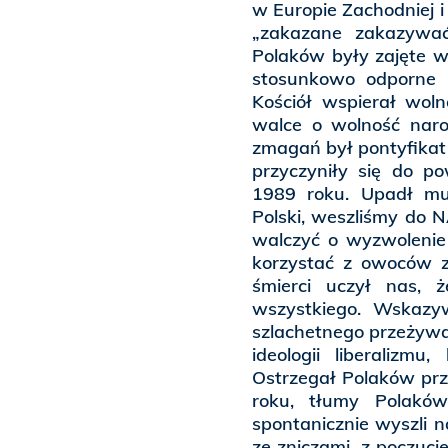
w Europie Zachodniej i
„zakazane zakazywać”
Polaków były zajęte w
stosunkowo odporne n
Kościół wspierał woln
walce o wolność nar
zmagań był pontyfikat 
przyczyniły się do po
1989 roku. Upadł mur
Polski, weszliśmy do N
walczyć o wyzwolenie 
korzystać z owoców z
śmierci uczył nas, 
wszystkiego. Wskaz
szlachetnego przeżywa
ideologii liberalizm
Ostrzegał Polaków pr
roku, tłumy Polaków
spontanicznie wyszli na
ze zniczami, z poczuci