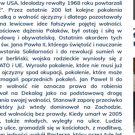
 w USA. Ideolodzy rewolty 1968 roku powtarzali
. Przez ostatnie 200 lat kolejne pokolenia
alką o wolność ojczyzny i dlatego pozostawały
a lewicowe idee fałszywie pojętej wolności.
ościowe dążenia Polaków, był ostoją i siłą w
odową i obywatelską. Ostatnim akordem tych
św. Jana Pawła II, którego świętość i nauczanie
wstania Solidarności i do rewolucji sumień w
 berliński, wojska radzieckie wyniosły się z
ATO i UE. Wyrosło pokolenie, które nie musi już
ojczyzny spod okupacji, pokolenie, które może
magań poprzednich pokoleń. Jan Paweł II do
że wolność nie oznacza prawa do robienia
ywał na Dekalog jako na podstawową drogę
nia swojej wolności. Stanowił zaporę przeciwko
u, który już wtedy dominował na Zachodzie.
zed wolnością bez prawdy. Kiedy umarł w 2005
, także młodych, wyległy na ulice. Ludzie
 ulice, gromadzili się w kościołach, z modlitwą,
em jedności wokół Pasterza, który przez tyle lat