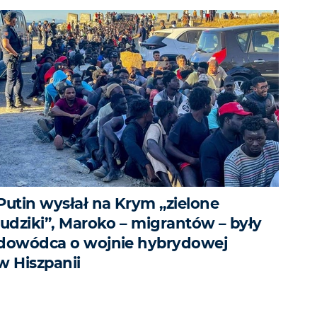
Putin wysłał na Krym „zielone
ludziki”, Maroko – migrantów – były
dowódca o wojnie hybrydowej
w Hiszpanii