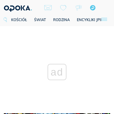
KOŚCIÓŁ
ŚWIAT
RODZINA
ENCYKLIKI JPII
SE
ad