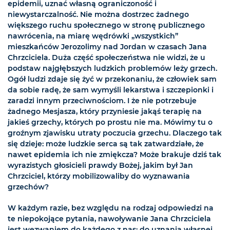
epidemii, uznać własną ograniczoność i
niewystarczalność. Nie można dostrzec żadnego
większego ruchu społecznego w stronę publicznego
nawrócenia, na miarę wędrówki „wszystkich”
mieszkańców Jerozolimy nad Jordan w czasach Jana
Chrzciciela. Duża część społeczeństwa nie widzi, że u
podstaw najgłębszych ludzkich problemów leży grzech.
Ogół ludzi zdaje się żyć w przekonaniu, że człowiek sam
da sobie radę, że sam wymyśli lekarstwa i szczepionki i
zaradzi innym przeciwnościom. I że nie potrzebuje
żadnego Mesjasza, który przyniesie jakąś terapię na
jakieś grzechy, których po prostu nie ma. Mówimy tu o
groźnym zjawisku utraty poczucia grzechu. Dlaczego tak
się dzieje: może ludzkie serca są tak zatwardziałe, że
nawet epidemia ich nie zmiękcza? Może brakuje dziś tak
wyrazistych głosicieli prawdy Bożej, jakim był Jan
Chrzciciel, którzy mobilizowaliby do wyznawania
grzechów?
W każdym razie, bez względu na rodzaj odpowiedzi na
te niepokojące pytania, nawoływanie Jana Chrzciciela
jest wezwaniem do każdego z nas: do uznania własnej