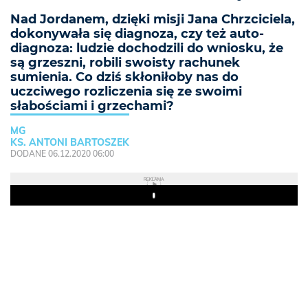
Nad Jordanem, dzięki misji Jana Chrzciciela,
dokonywała się diagnoza, czy też auto-
diagnoza: ludzie dochodzili do wniosku, że
są grzeszni, robili swoisty rachunek
sumienia. Co dziś skłoniłoby nas do
uczciwego rozliczenia się ze swoimi
słabościami i grzechami?
MG
KS. ANTONI BARTOSZEK
DODANE 06.12.2020 06:00
REKLAMA
Play