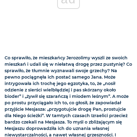
Co sprawiło, że mieszkańcy Jerozolimy wyszli ze swoich
mieszkań i udali się w niełatwą drogę przez pustynię? Co
sprawiło, że tłumnie wyznawali swoje grzechy? Na
pewno pociągnęła ich postać samego Jana. Może
intrygowała ich trochę jego egzotyka, to, że „nosił
odzienie z sierści wielbłądziej i pas skórzany około
bioder” i „żywił się szarańczą i miodem leśnym”. A może
po prostu przyciągało ich to, co głosił, że zapowiadał
przyjście Mesjasza: „przygotujcie drogę Pan, prostujcie
dla Niego ścieżki”. W tamtych czasach Izraelici przecież
bardzo czekali na Mesjasza. To myśl o zbliżającym się
Mesjaszu doprowadziła ich do uznania własnej
niewystarczalności, a nawet własnej grzeszności. I