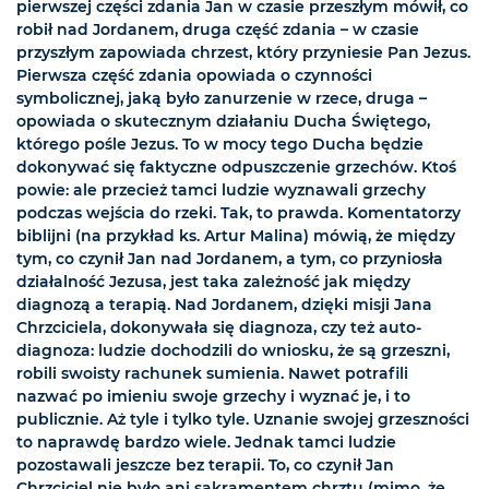
pierwszej części zdania Jan w czasie przeszłym mówił, co
robił nad Jordanem, druga część zdania – w czasie
przyszłym zapowiada chrzest, który przyniesie Pan Jezus.
Pierwsza część zdania opowiada o czynności
symbolicznej, jaką było zanurzenie w rzece, druga –
opowiada o skutecznym działaniu Ducha Świętego,
którego pośle Jezus. To w mocy tego Ducha będzie
dokonywać się faktyczne odpuszczenie grzechów. Ktoś
powie: ale przecież tamci ludzie wyznawali grzechy
podczas wejścia do rzeki. Tak, to prawda. Komentatorzy
biblijni (na przykład ks. Artur Malina) mówią, że między
tym, co czynił Jan nad Jordanem, a tym, co przyniosła
działalność Jezusa, jest taka zależność jak między
diagnozą a terapią. Nad Jordanem, dzięki misji Jana
Chrzciciela, dokonywała się diagnoza, czy też auto-
diagnoza: ludzie dochodzili do wniosku, że są grzeszni,
robili swoisty rachunek sumienia. Nawet potrafili
nazwać po imieniu swoje grzechy i wyznać je, i to
publicznie. Aż tyle i tylko tyle. Uznanie swojej grzeszności
to naprawdę bardzo wiele. Jednak tamci ludzie
pozostawali jeszcze bez terapii. To, co czynił Jan
Chrzciciel nie było ani sakramentem chrztu (mimo, że