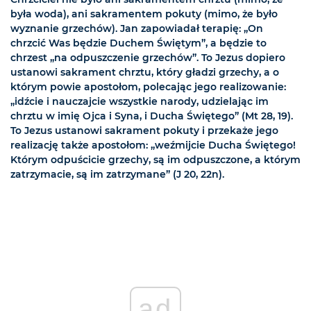
była woda), ani sakramentem pokuty (mimo, że było
wyznanie grzechów). Jan zapowiadał terapię: „On
chrzcić Was będzie Duchem Świętym”, a będzie to
chrzest „na odpuszczenie grzechów”. To Jezus dopiero
ustanowi sakrament chrztu, który gładzi grzechy, a o
którym powie apostołom, polecając jego realizowanie:
„idźcie i nauczajcie wszystkie narody, udzielając im
chrztu w imię Ojca i Syna, i Ducha Świętego” (Mt 28, 19).
To Jezus ustanowi sakrament pokuty i przekaże jego
realizację także apostołom: „weźmijcie Ducha Świętego!
Którym odpuścicie grzechy, są im odpuszczone, a którym
zatrzymacie, są im zatrzymane” (J 20, 22n).
ad