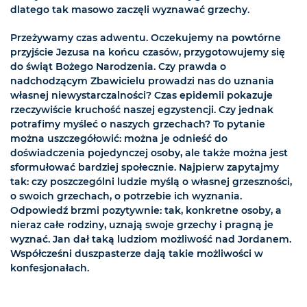
dlatego tak masowo zaczęli wyznawać grzechy.
Przeżywamy czas adwentu. Oczekujemy na powtórne
przyjście Jezusa na końcu czasów, przygotowujemy się
do świąt Bożego Narodzenia. Czy prawda o
nadchodzącym Zbawicielu prowadzi nas do uznania
własnej niewystarczalności? Czas epidemii pokazuje
rzeczywiście kruchość naszej egzystencji. Czy jednak
potrafimy myśleć o naszych grzechach? To pytanie
można uszczegółowić: można je odnieść do
doświadczenia pojedynczej osoby, ale także można jest
sformułować bardziej społecznie. Najpierw zapytajmy
tak: czy poszczególni ludzie myślą o własnej grzeszności,
o swoich grzechach, o potrzebie ich wyznania.
Odpowiedź brzmi pozytywnie: tak, konkretne osoby, a
nieraz całe rodziny, uznają swoje grzechy i pragną je
wyznać. Jan dał taką ludziom możliwość nad Jordanem.
Współcześni duszpasterze dają takie możliwości w
konfesjonałach.