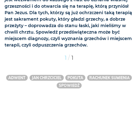
grzeszności i do otwarcia się na terapię, którą przyniósł
Pan Jezus. Dla tych, którzy są już ochrzczeni taką terapią
jest sakrament pokuty, który gładzi grzechy, a dobrze
przeżyty – doprowadza do stanu łaski, jaki mieliśmy w
chwili chrztu. Spowiedź przedświąteczna może być
miejscem diagnozy, czyli wyznania grzechów i miejscem
terapii, czyli odpuszczenia grzechów.
/
1
1
ADWENT
JAN CHRZCICIEL
POKUTA
RACHUNEK SUMIENIA
SPOWIEDŹ