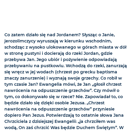
Co zatem działo się nad Jordanem? Słysząc o Janie,
jerozolimczycy wyruszają w kierunku wschodnim,
schodząc z wysoko ulokowanego w górach miasta w dół
w stronę pustyni i docierają do rzeki Jordan, gdzie
przebywa Jan. Jego ubiór i pożywienie odpowiadają
przebywaniu na pustkowiu. Wchodzą do rzeki, zanurzają
się wręcz w jej wodach (chrzest po grecku baptisma
znaczy zanurzenie) i wyznają swoje grzechy. Co robił w
tym czasie Jan? Ewangelia mówi, że Jan „głosił chrzest
nawrócenia na odpuszczenie grzechów”. Czy mówił o
tym, co dokonywało się w rzece? Nie. Zapowiadał to, co
będzie działo się dzięki osobie Jezusa. „Chrzest
nawrócenia na odpuszczenie grzechów” przyniesie
dopiero Pan Jezus. Potwierdzają to ostatnie słowa Jana
Chrzciciela z dzisiejszej Ewangelii: „ja chrzciłem was
wodą, On zaś chrzcić Was będzie Duchem Świętym”. W