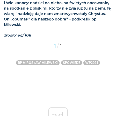
i Wielkanocy: nadziei na niebo, na świętych obcowanie,
na spotkanie z bliskimi, którzy nie żyją już tu na ziemi. Tę
wiarę i nadzieję daje nam zmartwychwstały Chrystus.
On „obumarł” dla naszego dobra” – podkreślił bp
Milewski.
źródło: eg/ KAI
/
1
1
BP MIROSŁAW MILEWSKI
SPOWIEDŹ
WP2021
ad