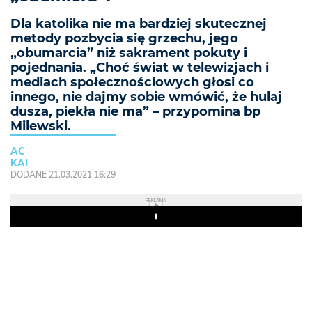
Dla katolika nie ma bardziej skutecznej
metody pozbycia się grzechu, jego
„obumarcia” niż sakrament pokuty i
pojednania. „Choć świat w telewizjach i
mediach społecznościowych głosi co
innego, nie dajmy sobie wmówić, że hulaj
dusza, piekła nie ma” – przypomina bp
Milewski.
AC
KAI
DODANE 21.03.2021 16:29
REKLAMA
Play