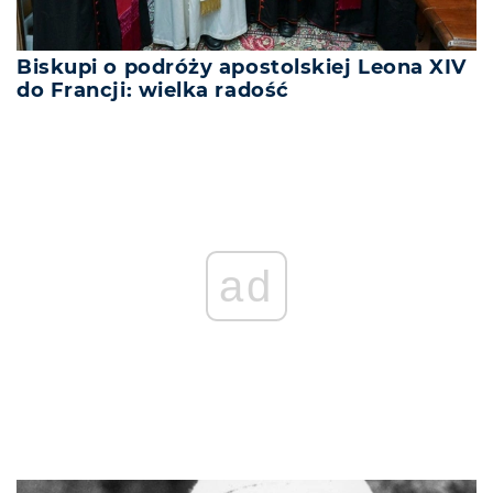
Biskupi o podróży apostolskiej Leona XIV
do Francji: wielka radość
ad