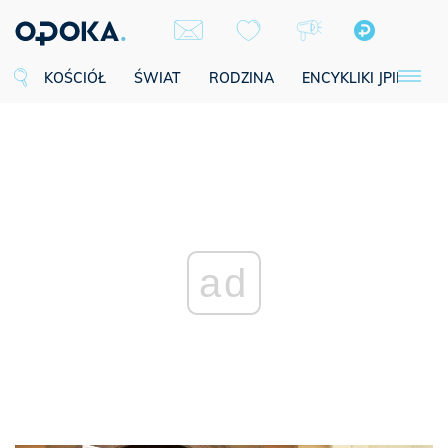
KOŚCIÓŁ
ŚWIAT
RODZINA
ENCYKLIKI JPII
SE
ad