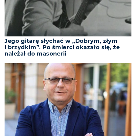
Jego gitarę słychać w „Dobrym, złym
i brzydkim”. Po śmierci okazało się, że
należał do masonerii