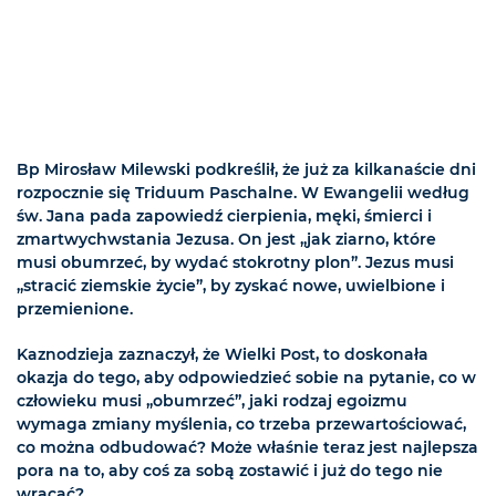
Bp Mirosław Milewski podkreślił, że już za kilkanaście dni
rozpocznie się Triduum Paschalne. W Ewangelii według
św. Jana pada zapowiedź cierpienia, męki, śmierci i
zmartwychwstania Jezusa. On jest „jak ziarno, które
musi obumrzeć, by wydać stokrotny plon”. Jezus musi
„stracić ziemskie życie”, by zyskać nowe, uwielbione i
przemienione.
Kaznodzieja zaznaczył, że Wielki Post, to doskonała
okazja do tego, aby odpowiedzieć sobie na pytanie, co w
człowieku musi „obumrzeć”, jaki rodzaj egoizmu
wymaga zmiany myślenia, co trzeba przewartościować,
co można odbudować? Może właśnie teraz jest najlepsza
pora na to, aby coś za sobą zostawić i już do tego nie
wracać?