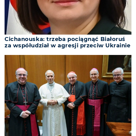
Cichanouska: trzeba pociągnąć Białoruś
za współudział w agresji przeciw Ukrainie