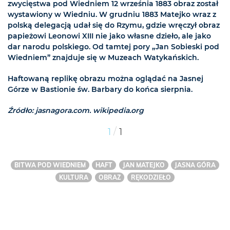
zwycięstwa pod Wiedniem 12 września 1883 obraz został
wystawiony w Wiedniu. W grudniu 1883 Matejko wraz z
polską delegacją udał się do Rzymu, gdzie wręczył obraz
papieżowi Leonowi XIII nie jako własne dzieło, ale jako
dar narodu polskiego. Od tamtej pory „Jan Sobieski pod
Wiedniem” znajduje się w Muzeach Watykańskich.
Haftowaną replikę obrazu można oglądać na Jasnej
Górze w Bastionie św. Barbary do końca sierpnia.
Źródło: jasnagora.com. wikipedia.org
/
1
1
BITWA POD WIEDNIEM
HAFT
JAN MATEJKO
JASNA GÓRA
KULTURA
OBRAZ
RĘKODZIEŁO