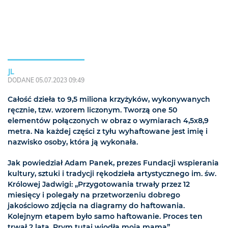
JL
DODANE 05.07.2023 09:49
Całość dzieła to 9,5 miliona krzyżyków, wykonywanych
ręcznie, tzw. wzorem liczonym. Tworzą one 50
elementów połączonych w obraz o wymiarach 4,5x8,9
metra. Na każdej części z tyłu wyhaftowane jest imię i
nazwisko osoby, która ją wykonała.
Jak powiedział Adam Panek, prezes Fundacji wspierania
kultury, sztuki i tradycji rękodzieła artystycznego im. św.
Królowej Jadwigi: „Przygotowania trwały przez 12
miesięcy i polegały na przetworzeniu dobrego
jakościowo zdjęcia na diagramy do haftowania.
Kolejnym etapem było samo haftowanie. Proces ten
trwał 2 lata. Prym tutaj wiodła moja mama”.