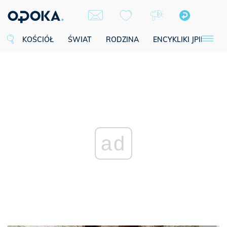
KOŚCIÓŁ
ŚWIAT
RODZINA
ENCYKLIKI JPII
SE
ad