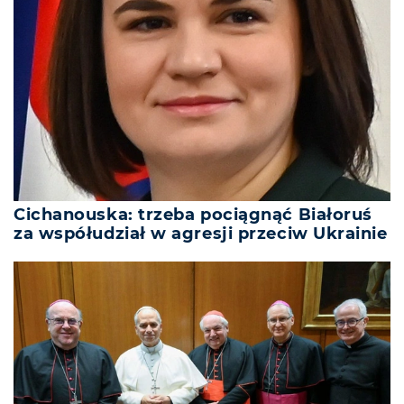
Cichanouska: trzeba pociągnąć Białoruś
za współudział w agresji przeciw Ukrainie