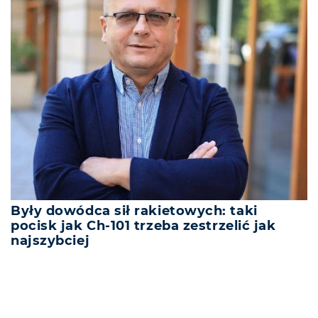
Były dowódca sił rakietowych: taki
pocisk jak Ch-101 trzeba zestrzelić jak
najszybciej