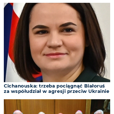
Cichanouska: trzeba pociągnąć Białoruś
za współudział w agresji przeciw Ukrainie