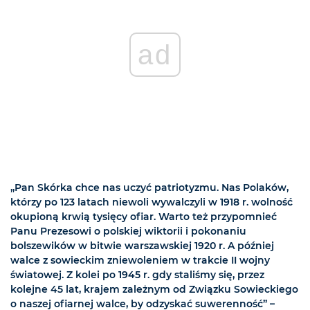
ad
„Pan Skórka chce nas uczyć patriotyzmu. Nas Polaków,
którzy po 123 latach niewoli wywalczyli w 1918 r. wolność
okupioną krwią tysięcy ofiar. Warto też przypomnieć
Panu Prezesowi o polskiej wiktorii i pokonaniu
bolszewików w bitwie warszawskiej 1920 r. A później
walce z sowieckim zniewoleniem w trakcie II wojny
światowej. Z kolei po 1945 r. gdy staliśmy się, przez
kolejne 45 lat, krajem zależnym od Związku Sowieckiego
o naszej ofiarnej walce, by odzyskać suwerenność” –