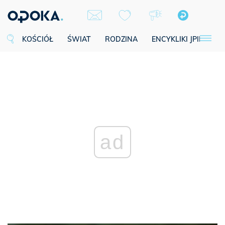
KOŚCIÓŁ
ŚWIAT
RODZINA
ENCYKLIKI JPII
SE
ad