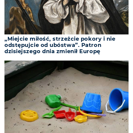
„Miejcie miłość, strzeżcie pokory i nie
odstępujcie od ubóstwa”. Patron
dzisiejszego dnia zmienił Europę