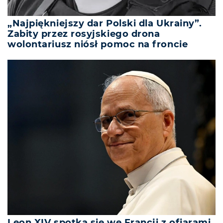
„Najpiękniejszy dar Polski dla Ukrainy”.
Zabity przez rosyjskiego drona
wolontariusz niósł pomoc na froncie
Leon XIV spotka się we Francji z ofiarami