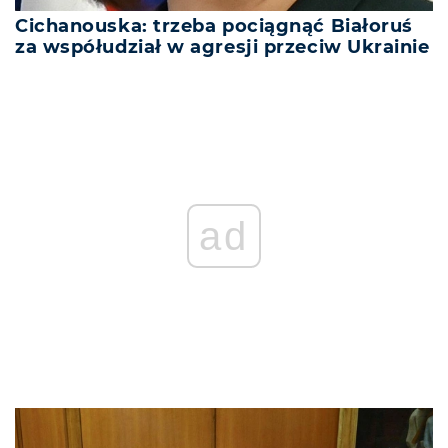
Cichanouska: trzeba pociągnąć Białoruś
za współudział w agresji przeciw Ukrainie
ad