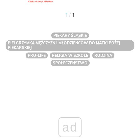
/
1
1
PIEKARY ŚLĄSKIE
PIELGRZYMKA MĘŻCZYZN I MŁODZIEŃCÓW DO MATKI BOŻEJ
PIEKARSKIEJ
PRO-LIFE
RELIGIA W SZKOLE
RODZINA
SPOŁECZEŃSTWO
ad