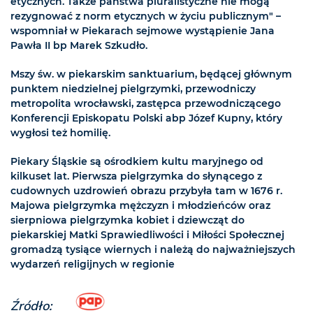
etycznych. Także państwa pluralistyczne nie mogą
rezygnować z norm etycznych w życiu publicznym" –
wspomniał w Piekarach sejmowe wystąpienie Jana
Pawła II bp Marek Szkudło.
Mszy św. w piekarskim sanktuarium, będącej głównym
punktem niedzielnej pielgrzymki, przewodniczy
metropolita wrocławski, zastępca przewodniczącego
Konferencji Episkopatu Polski abp Józef Kupny, który
wygłosi też homilię.
Piekary Śląskie są ośrodkiem kultu maryjnego od
kilkuset lat. Pierwsza pielgrzymka do słynącego z
cudownych uzdrowień obrazu przybyła tam w 1676 r.
Majowa pielgrzymka mężczyzn i młodzieńców oraz
sierpniowa pielgrzymka kobiet i dziewcząt do
piekarskiej Matki Sprawiedliwości i Miłości Społecznej
gromadzą tysiące wiernych i należą do najważniejszych
wydarzeń religijnych w regionie
Źródło: