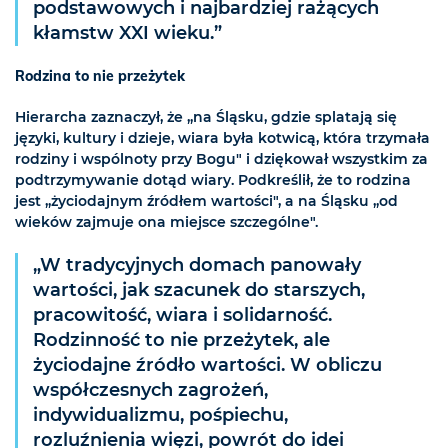
podstawowych i najbardziej rażących
kłamstw XXI wieku.”
Rodzina to nie przeżytek
Hierarcha zaznaczył, że „na Śląsku, gdzie splatają się
języki, kultury i dzieje, wiara była kotwicą, która trzymała
rodziny i wspólnoty przy Bogu" i dziękował wszystkim za
podtrzymywanie dotąd wiary. Podkreślił, że to rodzina
jest „życiodajnym źródłem wartości", a na Śląsku „od
wieków zajmuje ona miejsce szczególne".
„W tradycyjnych domach panowały
wartości, jak szacunek do starszych,
pracowitość, wiara i solidarność.
Rodzinność to nie przeżytek, ale
życiodajne źródło wartości. W obliczu
współczesnych zagrożeń,
indywidualizmu, pośpiechu,
rozluźnienia więzi, powrót do idei