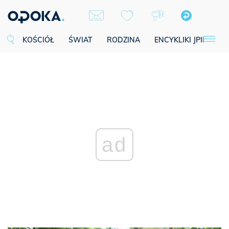
KOŚCIÓŁ
ŚWIAT
RODZINA
ENCYKLIKI JPII
SE
ad