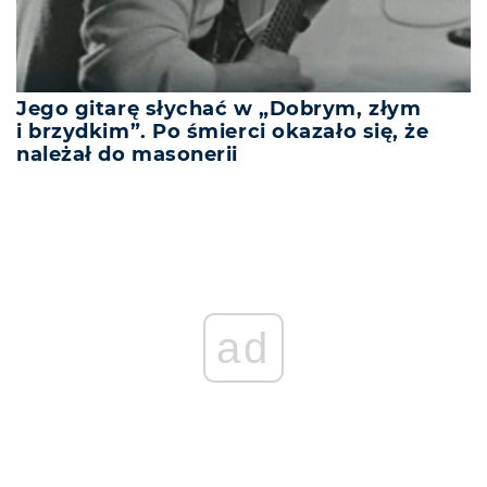
Jego gitarę słychać w „Dobrym, złym
i brzydkim”. Po śmierci okazało się, że
należał do masonerii
ad