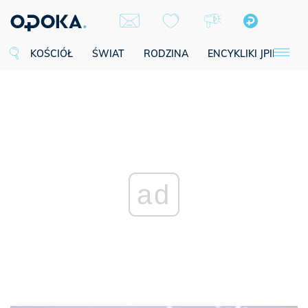
KOŚCIÓŁ
ŚWIAT
RODZINA
ENCYKLIKI JPII
SE
ad