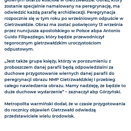
głównym ołtarzu kościoła w Gietrzwałdzie. Obraz, który
zostanie specjalnie namalowany na peregrynację, ma
odwiedzić każdą parafię archidiecezji. Peregrynacja
rozpocznie się w tym roku po wrześniowym odpuście w
Gietrzwałdzie. Obraz ma zostać poświęcony 13 września
przez nuncjusza apostolskiego w Polsce abpa Antonio
Guido Filipazziego, który będzie przewodniczył
tegorocznym gietrzwałdzkim uroczystościom
odpustowym.
„Jest także grupa księży, którzy w porozumieniu z
proboszczem danej parafii będą odpowiedzialni za
duchowe przygotowanie wiernych danej parafii do
peregrynacji obrazu NMP Gietrzwałdzkiej i przebieg
całego nawiedzenia obrazu. Mamy nadzieję, że będzie to
duże duchowe wydarzenie” – zaznaczył abp Górzyński.
Metropolita warmiński dodał, że w czasie przygotowania
do rocznicy objawień Gietrzwałd odwiedzą
przedstawiciele wielu środowisk.