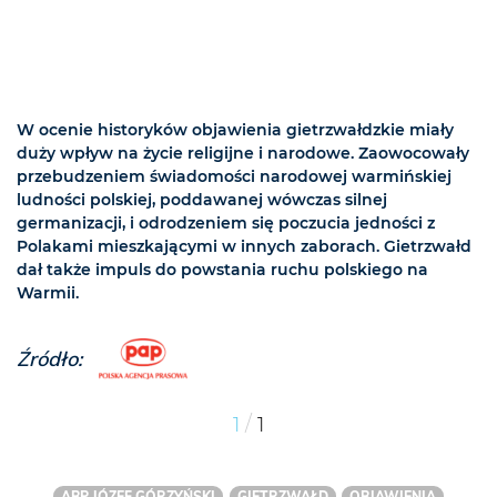
W ocenie historyków objawienia gietrzwałdzkie miały
duży wpływ na życie religijne i narodowe. Zaowocowały
przebudzeniem świadomości narodowej warmińskiej
ludności polskiej, poddawanej wówczas silnej
germanizacji, i odrodzeniem się poczucia jedności z
Polakami mieszkającymi w innych zaborach. Gietrzwałd
dał także impuls do powstania ruchu polskiego na
Warmii.
Źródło:
/
1
1
ABP JÓZEF GÓRZYŃSKI
GIETRZWAŁD
OBJAWIENIA