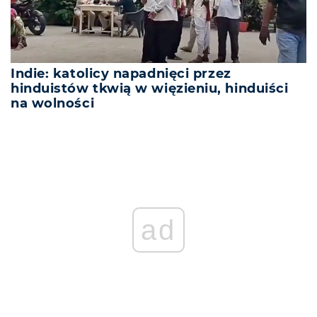
Indie: katolicy napadnięci przez
hinduistów tkwią w więzieniu, hinduiści
na wolności
ad