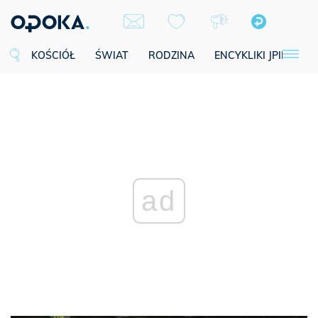
KOŚCIÓŁ
ŚWIAT
RODZINA
ENCYKLIKI JPII
SE
ad