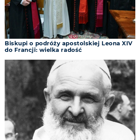
Biskupi o podróży apostolskiej Leona XIV
do Francji: wielka radość