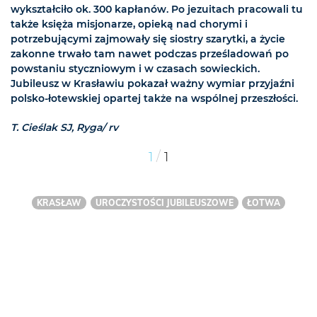
wykształciło ok. 300 kapłanów. Po jezuitach pracowali tu
także księża misjonarze, opieką nad chorymi i
potrzebującymi zajmowały się siostry szarytki, a życie
zakonne trwało tam nawet podczas prześladowań po
powstaniu styczniowym i w czasach sowieckich.
Jubileusz w Krasławiu pokazał ważny wymiar przyjaźni
polsko-łotewskiej opartej także na wspólnej przeszłości.
T. Cieślak SJ, Ryga/ rv
/
1
1
KRASŁAW
UROCZYSTOŚCI JUBILEUSZOWE
ŁOTWA