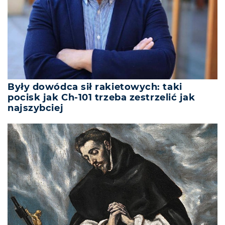
Były dowódca sił rakietowych: taki
pocisk jak Ch-101 trzeba zestrzelić jak
najszybciej