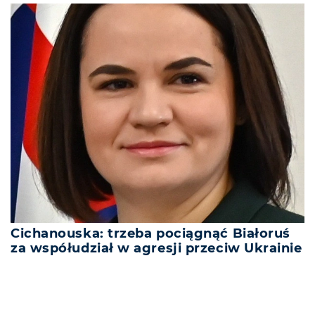
Cichanouska: trzeba pociągnąć Białoruś
za współudział w agresji przeciw Ukrainie