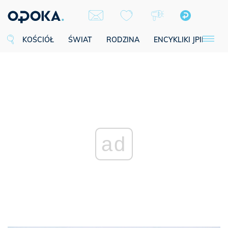
KOŚCIÓŁ
ŚWIAT
RODZINA
ENCYKLIKI JPII
SE
ad