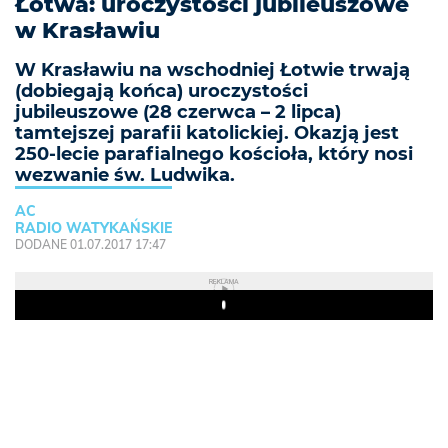
Łotwa: uroczystości jubileuszowe
w Krasławiu
W Krasławiu na wschodniej Łotwie trwają
(dobiegają końca) uroczystości
jubileuszowe (28 czerwca – 2 lipca)
tamtejszej parafii katolickiej. Okazją jest
250-lecie parafialnego kościoła, który nosi
wezwanie św. Ludwika.
AC
RADIO WATYKAŃSKIE
DODANE 01.07.2017 17:47
REKLAMA
Play