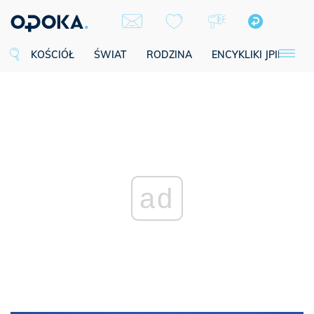
KOŚCIÓŁ
ŚWIAT
RODZINA
ENCYKLIKI JPII
SE
ad