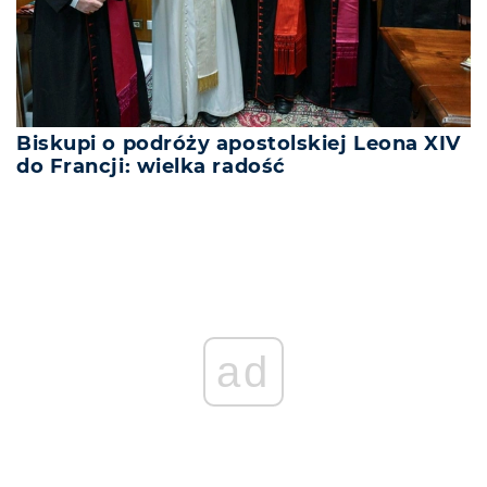
Biskupi o podróży apostolskiej Leona XIV
do Francji: wielka radość
ad