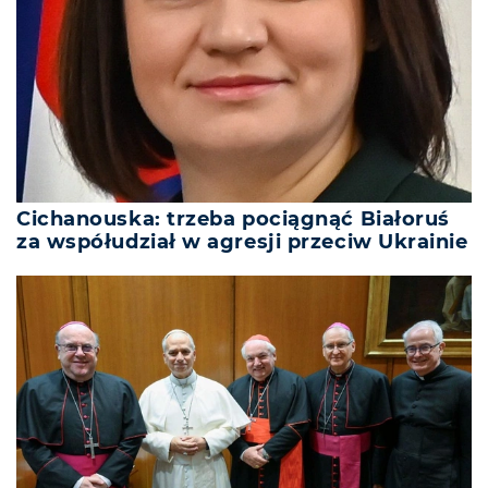
Cichanouska: trzeba pociągnąć Białoruś
za współudział w agresji przeciw Ukrainie