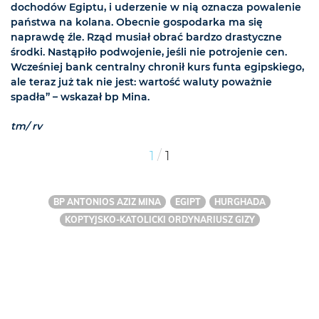
dochodów Egiptu, i uderzenie w nią oznacza powalenie
państwa na kolana. Obecnie gospodarka ma się
naprawdę źle. Rząd musiał obrać bardzo drastyczne
środki. Nastąpiło podwojenie, jeśli nie potrojenie cen.
Wcześniej bank centralny chronił kurs funta egipskiego,
ale teraz już tak nie jest: wartość waluty poważnie
spadła” – wskazał bp Mina.
tm/ rv
/
1
1
BP ANTONIOS AZIZ MINA
EGIPT
HURGHADA
KOPTYJSKO-KATOLICKI ORDYNARIUSZ GIZY