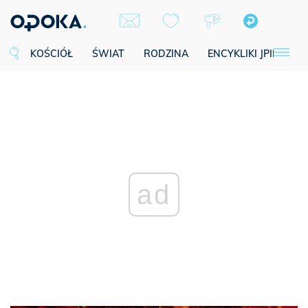
KOŚCIÓŁ
ŚWIAT
RODZINA
ENCYKLIKI JPII
SE
ad