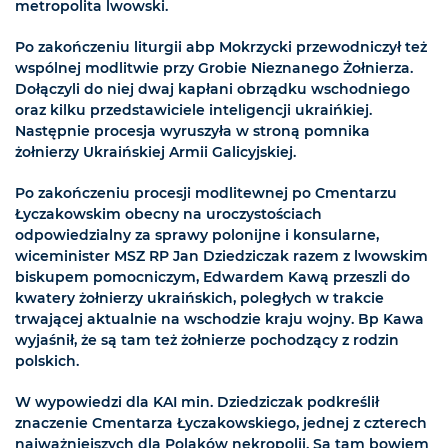
metropolita lwowski.
Po zakończeniu liturgii abp Mokrzycki przewodniczył też
wspólnej modlitwie przy Grobie Nieznanego Żołnierza.
Dołączyli do niej dwaj kapłani obrządku wschodniego
oraz kilku przedstawiciele inteligencji ukraińkiej.
Następnie procesja wyruszyła w stroną pomnika
żołnierzy Ukraińskiej Armii Galicyjskiej.
Po zakończeniu procesji modlitewnej po Cmentarzu
Łyczakowskim obecny na uroczystościach
odpowiedzialny za sprawy polonijne i konsularne,
wiceminister MSZ RP Jan Dziedziczak razem z lwowskim
biskupem pomocniczym, Edwardem Kawą przeszli do
kwatery żołnierzy ukraińskich, poległych w trakcie
trwającej aktualnie na wschodzie kraju wojny. Bp Kawa
wyjaśnił, że są tam też żołnierze pochodzący z rodzin
polskich.
W wypowiedzi dla KAI min. Dziedziczak podkreślił
znaczenie Cmentarza Łyczakowskiego, jednej z czterech
najważniejszych dla Polaków nekropolii. Są tam bowiem