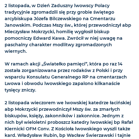
2 listopada, w Dzień Zaduszny lwowscy Polacy
tradycyjnie zgromadzili się przy grobie świętego
arcybiskupa Józefa Bilczewskiego na Cmentarzu
Janowskim. Podczas Mszy św., której przewodniczył abp
Mieczysław Mokrzycki, homilię wygłosił biskup
pomocniczy Edward Kawa. Zwrócił w niej uwagę na
paschalny charakter modlitwy zgromadzonych
wiernych.
W ramach akcji „Światełko pamięci”, która po raz 14
została zorganizowana przez rodaków z Polski i przy
wsparciu Konsulatu Generalnego RP na cmentarzach
Lwowa i obwodu lwowskiego zapalono kilkanaście
tysięcy zniczy.
2 listopada wieczorem we lwowskiej katedrze łacińskiej
abp Mokrzycki przewodniczył Mszy św. za zmarłych
biskupów, księży, zakonników i zakonnice. Jednym z
nich był wieloletni proboszcz katedry lwowskiej bp Rafał
Kiernicki OFM Conv. Z Kościoła lwowskiego wyszli także
kard. Władysław Rubin, bp Wacław Świerzawski i tajnie