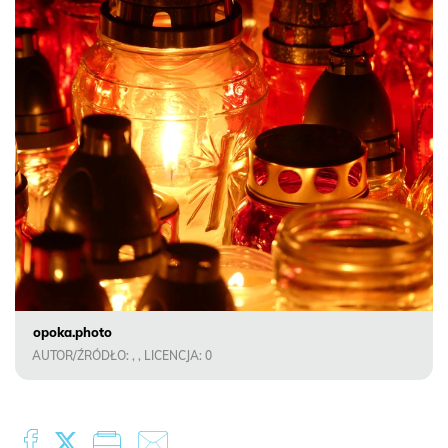
opoka.photo
AUTOR/ŹRÓDŁO: , , LICENCJA: 0