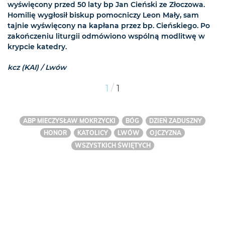
wyświęcony przed 50 laty bp Jan Cieński ze Złoczowa.
Homilię wygłosił biskup pomocniczy Leon Mały, sam
tajnie wyświęcony na kapłana przez bp. Cieńskiego. Po
zakończeniu liturgii odmówiono wspólną modlitwę w
krypcie katedry.
kcz (KAI) / Lwów
/
1
1
ABP MIECZYSŁAW MOKRZYCKI
BÓG
DZIEŃ ZADUSZNY
HONOR
KATOLICY
LWÓW
OJCZYZNA
WSZYSTKICH ŚWIĘTYCH