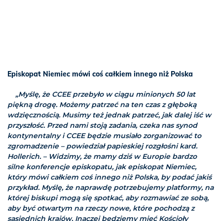
Episkopat Niemiec mówi coś całkiem innego niż Polska
„Myślę, że CCEE przebyło w ciągu minionych 50 lat
piękną drogę. Możemy patrzeć na ten czas z głęboką
wdzięcznością. Musimy też jednak patrzeć, jak dalej iść w
przyszłość. Przed nami stoją zadania, czeka nas synod
kontynentalny i CCEE będzie musiało zorganizować to
zgromadzenie – powiedział papieskiej rozgłośni kard.
Hollerich. – Widzimy, że mamy dziś w Europie bardzo
silne konferencje episkopatu, jak episkopat Niemiec,
który mówi całkiem coś innego niż Polska, by podać jakiś
przykład. Myślę, że naprawdę potrzebujemy platformy, na
której biskupi mogą się spotkać, aby rozmawiać ze sobą,
aby być otwartym na rzeczy nowe, które pochodzą z
sąsiednich krajów. Inaczej będziemy mieć Kościoły