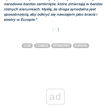
narodowe bardzo zamknięte, które zmierzają w bardzo
różnych kierunkach. Myślę, że droga synodalna jest
sposobnością, aby odkryć się nawzajem jako bracia i
siostry w Europie.“
/
1
1
CCEE
COMECE
EPISKOPAT
EUROPA
ad