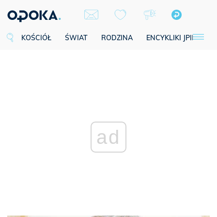
KOŚCIÓŁ
ŚWIAT
RODZINA
ENCYKLIKI JPII
SE
ad