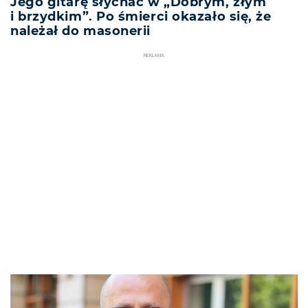
Jego gitarę słychać w „Dobrym, złym
i brzydkim”. Po śmierci okazało się, że
należał do masonerii
REKLAMA