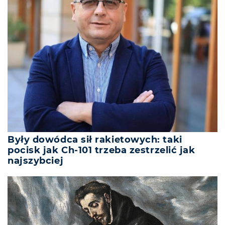
Były dowódca sił rakietowych: taki
pocisk jak Ch-101 trzeba zestrzelić jak
najszybciej