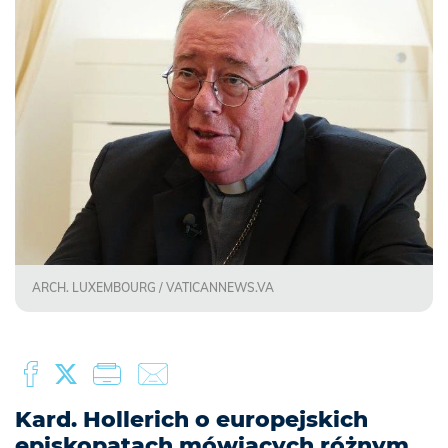
ARCH. LUXEMBOURG / VATICANNEWS.VA
Kard. Hollerich o europejskich
episkopatach mówiących różnym