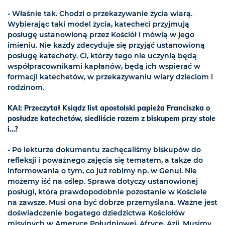
- Właśnie tak. Chodzi o przekazywanie życia wiarą.
Wybierając taki model życia, katecheci przyjmują
posługę ustanowioną przez Kościół i mówią w jego
imieniu. Nie każdy zdecyduje się przyjąć ustanowioną
posługę katechety. Ci, którzy tego nie uczynią będą
współpracownikami kapłanów, będą ich wspierać w
formacji katechetów, w przekazywaniu wiary dzieciom i
rodzinom.
KAI: Przeczytał Ksiądz list apostolski papieża Franciszka o
posłudze katechetów, siedliście razem z biskupem przy stole
i…?
- Po lekturze dokumentu zachęcaliśmy biskupów do
refleksji i poważnego zajęcia się tematem, a także do
informowania o tym, co już robimy np. w Genui. Nie
możemy iść na oślep. Sprawa dotyczy ustanowionej
posługi, która prawdopodobnie pozostanie w Kościele
na zawsze. Musi ona być dobrze przemyślana. Ważne jest
doświadczenie bogatego dziedzictwa Kościołów
misyjnych w Ameryce Południowej, Afryce, Azji. Musimy