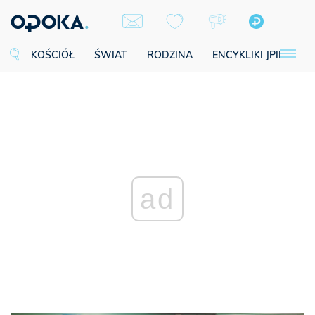
KOŚCIÓŁ
ŚWIAT
RODZINA
ENCYKLIKI JPII
SE
ad