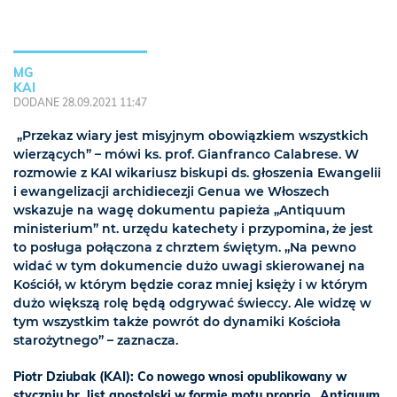
MG
KAI
DODANE 28.09.2021 11:47
„Przekaz wiary jest misyjnym obowiązkiem wszystkich
wierzących” – mówi ks. prof. Gianfranco Calabrese. W
rozmowie z KAI wikariusz biskupi ds. głoszenia Ewangelii
i ewangelizacji archidiecezji Genua we Włoszech
wskazuje na wagę dokumentu papieża „Antiquum
ministerium” nt. urzędu katechety i przypomina, że jest
to posługa połączona z chrztem świętym. „Na pewno
widać w tym dokumencie dużo uwagi skierowanej na
Kościół, w którym będzie coraz mniej księży i w którym
dużo większą rolę będą odgrywać świeccy. Ale widzę w
tym wszystkim także powrót do dynamiki Kościoła
starożytnego” – zaznacza.
Piotr Dziubak (KAI): Co nowego wnosi opublikowany w
styczniu br. list apostolski w formie motu proprio „Antiquum