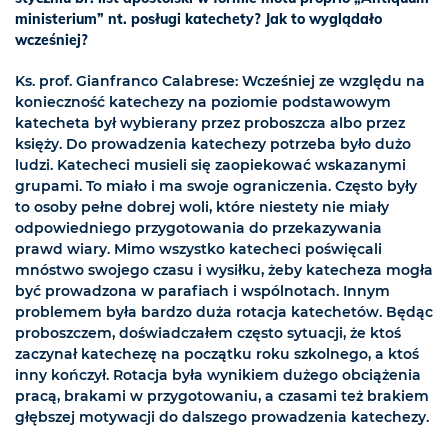
ministerium” nt. posługi katechety? Jak to wyglądało
wcześniej?
Ks. prof. Gianfranco Calabrese: Wcześniej ze względu na
konieczność katechezy na poziomie podstawowym
katecheta był wybierany przez proboszcza albo przez
księży. Do prowadzenia katechezy potrzeba było dużo
ludzi. Katecheci musieli się zaopiekować wskazanymi
grupami. To miało i ma swoje ograniczenia. Często były
to osoby pełne dobrej woli, które niestety nie miały
odpowiedniego przygotowania do przekazywania
prawd wiary. Mimo wszystko katecheci poświęcali
mnóstwo swojego czasu i wysiłku, żeby katecheza mogła
być prowadzona w parafiach i wspólnotach. Innym
problemem była bardzo duża rotacja katechetów. Będąc
proboszczem, doświadczałem często sytuacji, że ktoś
zaczynał katechezę na początku roku szkolnego, a ktoś
inny kończył. Rotacja była wynikiem dużego obciążenia
pracą, brakami w przygotowaniu, a czasami też brakiem
głębszej motywacji do dalszego prowadzenia katechezy.