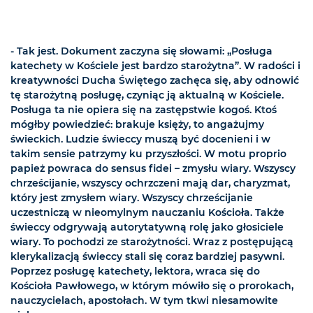
- Tak jest. Dokument zaczyna się słowami: „Posługa
katechety w Kościele jest bardzo starożytna”. W radości i
kreatywności Ducha Świętego zachęca się, aby odnowić
tę starożytną posługę, czyniąc ją aktualną w Kościele.
Posługa ta nie opiera się na zastępstwie kogoś. Ktoś
mógłby powiedzieć: brakuje księży, to angażujmy
świeckich. Ludzie świeccy muszą być docenieni i w
takim sensie patrzymy ku przyszłości. W motu proprio
papież powraca do sensus fidei – zmysłu wiary. Wszyscy
chrześcijanie, wszyscy ochrzczeni mają dar, charyzmat,
który jest zmysłem wiary. Wszyscy chrześcijanie
uczestniczą w nieomylnym nauczaniu Kościoła. Także
świeccy odgrywają autorytatywną rolę jako głosiciele
wiary. To pochodzi ze starożytności. Wraz z postępującą
klerykalizacją świeccy stali się coraz bardziej pasywni.
Poprzez posługę katechety, lektora, wraca się do
Kościoła Pawłowego, w którym mówiło się o prorokach,
nauczycielach, apostołach. W tym tkwi niesamowite