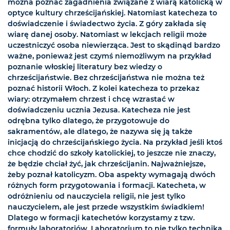
można poznać zagadnienia związane z wiarą katolicką w
optyce kultury chrześcijańskiej. Natomiast katecheza to
doświadczenie i świadectwo życia. Z góry zakłada się
wiarę danej osoby. Natomiast w lekcjach religii może
uczestniczyć osoba niewierząca. Jest to skądinąd bardzo
ważne, ponieważ jest czymś niemożliwym na przykład
poznanie włoskiej literatury bez wiedzy o
chrześcijaństwie. Bez chrześcijaństwa nie można też
poznać historii Włoch. Z kolei katecheza to przekaz
wiary: otrzymałem chrzest i chcę wzrastać w
doświadczeniu ucznia Jezusa. Katecheza nie jest
odrębna tylko dlatego, że przygotowuje do
sakramentów, ale dlatego, że nazywa się ją także
inicjacją do chrześcijańskiego życia. Na przykład jeśli ktoś
chce chodzić do szkoły katolickiej, to jeszcze nie znaczy,
że będzie chciał żyć, jak chrześcijanin. Najważniejsze,
żeby poznał katolicyzm. Oba aspekty wymagają dwóch
różnych form przygotowania i formacji. Katecheta, w
odróżnieniu od nauczyciela religii, nie jest tylko
nauczycielem, ale jest przede wszystkim świadkiem!
Dlatego w formacji katechetów korzystamy z tzw.
formuły laboratoriów. Laboratorium to nie tylko technika