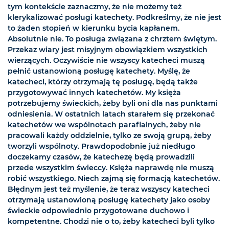
tym kontekście zaznaczmy, że nie możemy też
klerykalizować posługi katechety. Podkreślmy, że nie jest
to żaden stopień w kierunku bycia kapłanem.
Absolutnie nie. To posługa związana z chrztem świętym.
Przekaz wiary jest misyjnym obowiązkiem wszystkich
wierzących. Oczywiście nie wszyscy katecheci muszą
pełnić ustanowioną posługę katechety. Myślę, że
katecheci, którzy otrzymają tę posługę, będą także
przygotowywać innych katechetów. My księża
potrzebujemy świeckich, żeby byli oni dla nas punktami
odniesienia. W ostatnich latach starałem się przekonać
katechetów we wspólnotach parafialnych, żeby nie
pracowali każdy oddzielnie, tylko ze swoją grupą, żeby
tworzyli wspólnoty. Prawdopodobnie już niedługo
doczekamy czasów, że katechezę będą prowadzili
przede wszystkim świeccy. Księża naprawdę nie muszą
robić wszystkiego. Niech zajmą się formacją katechetów.
Błędnym jest też myślenie, że teraz wszyscy katecheci
otrzymają ustanowioną posługę katechety jako osoby
świeckie odpowiednio przygotowane duchowo i
kompetentne. Chodzi nie o to, żeby katecheci byli tylko