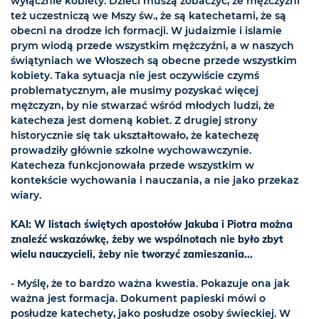
wyłącznie kobiety. Dzieci muszą zobaczyć, że mężczyźni
też uczestniczą we Mszy św., że są katechetami, że są
obecni na drodze ich formacji. W judaizmie i islamie
prym wiodą przede wszystkim mężczyźni, a w naszych
świątyniach we Włoszech są obecne przede wszystkim
kobiety. Taka sytuacja nie jest oczywiście czymś
problematycznym, ale musimy pozyskać więcej
mężczyzn, by nie stwarzać wśród młodych ludzi, że
katecheza jest domeną kobiet. Z drugiej strony
historycznie się tak ukształtowało, że katechezę
prowadziły głównie szkolne wychowawczynie.
Katecheza funkcjonowała przede wszystkim w
kontekście wychowania i nauczania, a nie jako przekaz
wiary.
KAI: W listach świętych apostołów Jakuba i Piotra można
znaleźć wskazówkę, żeby we wspólnotach nie było zbyt
wielu nauczycieli, żeby nie tworzyć zamieszania...
- Myślę, że to bardzo ważna kwestia. Pokazuje ona jak
ważna jest formacja. Dokument papieski mówi o
posłudze katechety, jako posłudze osoby świeckiej. W