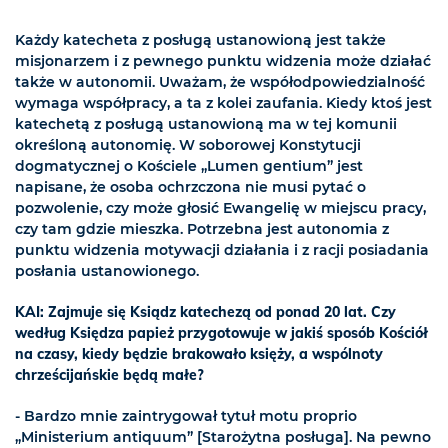
Każdy katecheta z posługą ustanowioną jest także
misjonarzem i z pewnego punktu widzenia może działać
także w autonomii. Uważam, że współodpowiedzialność
wymaga współpracy, a ta z kolei zaufania. Kiedy ktoś jest
katechetą z posługą ustanowioną ma w tej komunii
określoną autonomię. W soborowej Konstytucji
dogmatycznej o Kościele „Lumen gentium” jest
napisane, że osoba ochrzczona nie musi pytać o
pozwolenie, czy może głosić Ewangelię w miejscu pracy,
czy tam gdzie mieszka. Potrzebna jest autonomia z
punktu widzenia motywacji działania i z racji posiadania
posłania ustanowionego.
KAI: Zajmuje się Ksiądz katechezą od ponad 20 lat. Czy
według Księdza papież przygotowuje w jakiś sposób Kościół
na czasy, kiedy będzie brakowało księży, a wspólnoty
chrześcijańskie będą małe?
- Bardzo mnie zaintrygował tytuł motu proprio
„Ministerium antiquum” [Starożytna posługa]. Na pewno