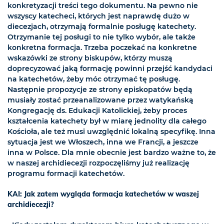
konkretyzacji treści tego dokumentu. Na pewno nie
wszyscy katecheci, których jest naprawdę dużo w
diecezjach, otrzymają formalnie posługę katechety.
Otrzymanie tej posługi to nie tylko wybór, ale także
konkretna formacja. Trzeba poczekać na konkretne
wskazówki ze strony biskupów, którzy muszą
doprecyzować jaką formację powinni przejść kandydaci
na katechetów, żeby móc otrzymać tę posługę.
Następnie propozycje ze strony episkopatów będą
musiały zostać przeanalizowane przez watykańską
Kongregację ds. Edukacji Katolickiej, żeby proces
kształcenia katechety był w miarę jednolity dla całego
Kościoła, ale też musi uwzględnić lokalną specyfikę. Inna
sytuacja jest we Włoszech, inna we Francji, a jeszcze
inna w Polsce. Dla mnie obecnie jest bardzo ważne to, że
w naszej archidiecezji rozpoczęliśmy już realizację
programu formacji katechetów.
KAI: Jak zatem wygląda formacja katechetów w waszej
archidiecezji?