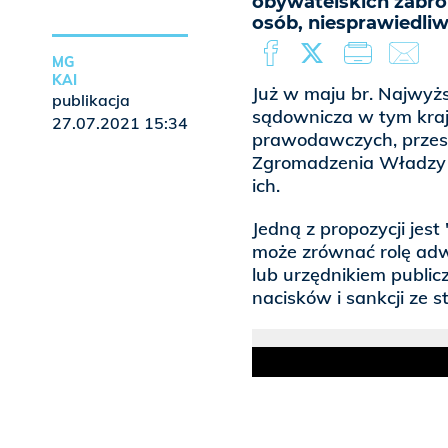
obywatelskich zabro
osób, niesprawiedliw
MG
KAI
Już w maju br. Najwy
publikacja
sądownicza w tym kraj
27.07.2021 15:34
prawodawczych, przes
Zgromadzenia Władzy 
ich.
Jedną z propozycji jes
może zrównać rolę ad
lub urzędnikiem public
nacisków i sankcji ze s