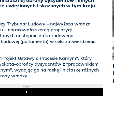
ni słusznej obrony dysydentów i innych
ie uwięzionych i skazanych w tym kraju.
ższy Trybunał Ludowy – najwyższa władza
u – opracowała szereg propozycji
łanych następnie do Narodowego
Ludowej (parlamentu) w celu zatwierdzenia
t "Projekt Ustawy o Procesie Karnym", który
wokata-obrońcy dysydentów z "pracownikiem
znym", wydając go na łaskę i niełaskę różnych
trony władzy.
REKLAMA
Play