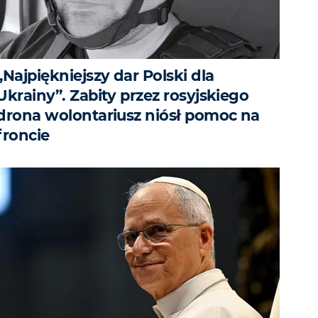
„Najpiękniejszy dar Polski dla
Ukrainy”. Zabity przez rosyjskiego
drona wolontariusz niósł pomoc na
froncie