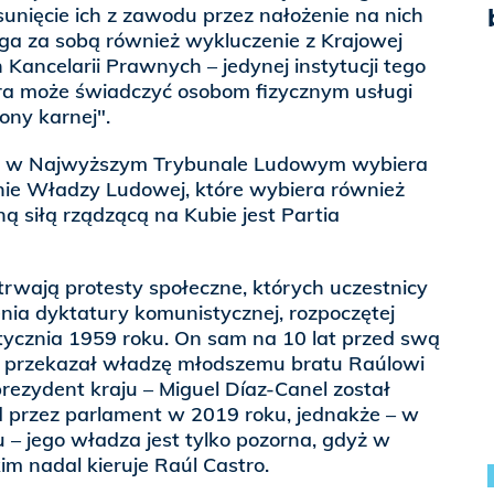
unięcie ich z zawodu przez nałożenie na nich
iąga za sobą również wykluczenie z Krajowej
 Kancelarii Prawnych – jedynej instytucji tego
óra może świadczyć osobom fizycznym usługi
ony karnej".
h w Najwyższym Trybunale Ludowym wybiera
e Władzy Ludowej, które wybiera również
ną siłą rządzącą na Kubie jest Partia
trwają protesty społeczne, których uczestnicy
nia dyktatury komunistycznej, rozpoczętej
stycznia 1959 roku. On sam na 10 lat przed swą
) przekazał władzę młodszemu bratu Raúlowi
ezydent kraju – Miguel Díaz-Canel został
 przez parlament w 2019 roku, jednakże – w
– jego władza jest tylko pozorna, gdyż w
im nadal kieruje Raúl Castro.