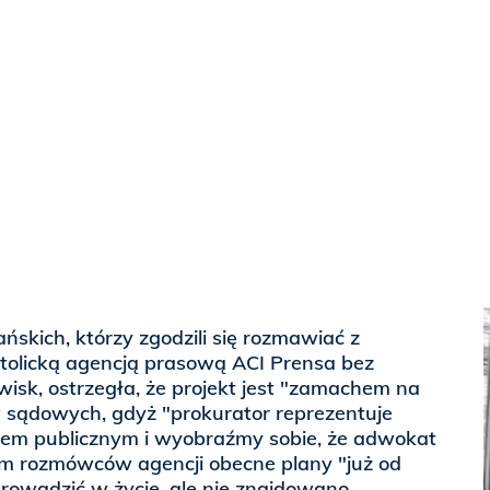
kich, którzy zgodzili się rozmawiać z
olicką agencją prasową ACI Prensa bez
sk, ostrzegła, że projekt jest "zamachem na
 sądowych, gdyż "prokurator reprezentuje
kiem publicznym i wyobraźmy sobie, że adwokat
iem rozmówców agencji obecne plany "już od
rowadzić w życie, ale nie znajdowano