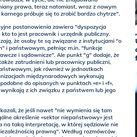
iany prawa, teraz natomiast, wraz z nowym
arnego próbuje się to zrobić bardzo chytrze".
syjne postanowienia zawiera "dyspozycja
 kto to jest pracownik i urzędnik publiczny.
dzają, że osoby te są związane z instytucjami "o
" i państwowym, pełniąc m.in. "funkcje
cze i sądownicze". Ale punkt "g" dodaje, że
także zatrudnieni lub pracownicy publiczni,
państwowym, jak również w jednostkach
ganizacjach międzynarodowych wykonują
 podobne do opisanych w punktach «e» i «f»,
 wynikają z ich związku z państwem lub jego
zali, że jeśli nawet "nie wymienia się tam
ólne określenie «sektor niepaństwowy» jest
na taką interpretację, w której sędziowie nie
 niezależnością prawną". Według rozmówców