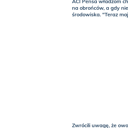
ACI Pensa władzom cho
na obrońców, a gdy nie 
środowiska. "Teraz mają
Zwrócili uwagę, że ow