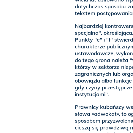
dotychczas sposobu zm
tekstem postępowania k
Najbardziej kontrower
specjalna", określająca,
Punkty "e" i "f" stwier
charakterze publicznym
ustawodawcze, wykonaw
do tego grona należą "
którzy w sektorze nie
zagranicznych lub or
obowiązki albo funkcje
gdy czyny przestępcze
instytucjami".
Prawnicy kubańscy wska
słowa «adwokat», to og
sposobem przyzwolenia 
cieszą się prawdziwą