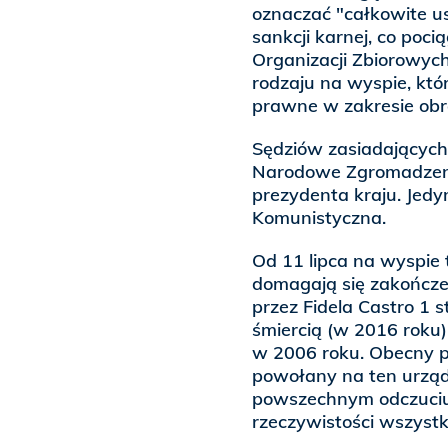
oznaczać "całkowite us
sankcji karnej, co poc
Organizacji Zbiorowych
rodzaju na wyspie, kt
prawne w zakresie obr
Sędziów zasiadającyc
Narodowe Zgromadzeni
prezydenta kraju. Jedy
Komunistyczna.
Od 11 lipca na wyspie 
domagają się zakończe
przez Fidela Castro 1 
śmiercią (w 2016 roku
w 2006 roku. Obecny pr
powołany na ten urząd
powszechnym odczuciu 
rzeczywistości wszystk