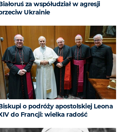
Białoruś za współudział w agresji
przeciw Ukrainie
Biskupi o podróży apostolskiej Leona
XIV do Francji: wielka radość