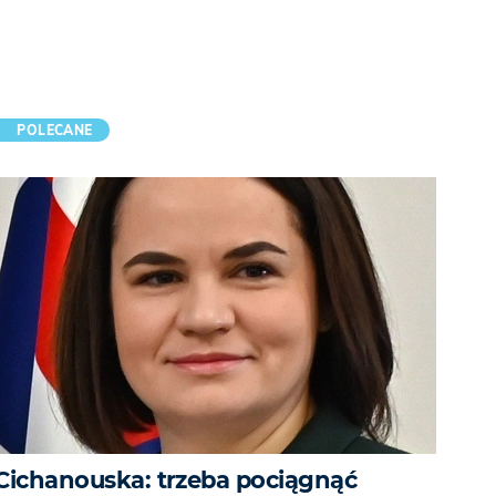
POLECANE
Cichanouska: trzeba pociągnąć