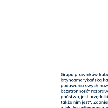
Grupa prawników kubańs
latynoamerykańską kat
podawania swych nazwi
bezstronność" rozpraw
państwo, jest urzędni
także nim jest". Zdan
wielu lat usiłowano wp