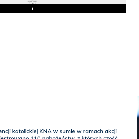
REKLAMA
Play
ncji katolickiej KNA w sumie w ramach akcji
ejestrowano 110 nabożeństw, z których część