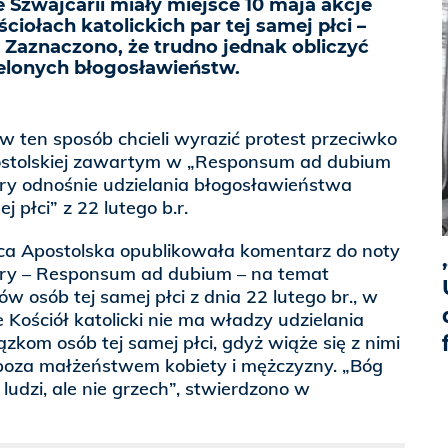
Szwajcarii miały miejsce 10 maja akcje
ciołach katolickich par tej samej płci –
 Zaznaczono, że trudno jednak obliczyć
ielonych błogosławieństw.
 w ten sposób chcieli wyrazić protest przeciwko
ostolskiej zawartym w „Responsum ad dubium
ry odnośnie udzielania błogosławieństwa
 płci” z 22 lutego b.r.
ca Apostolska opublikowała komentarz do noty
ary – Responsum ad dubium – na temat
w osób tej samej płci z dnia 22 lutego br., w
 Kościół katolicki nie ma władzy udzielania
kom osób tej samej płci, gdyż wiąże się z nimi
poza małżeństwem kobiety i mężczyzny. „Bóg
ludzi, ale nie grzech”, stwierdzono w