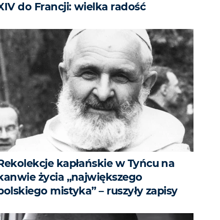
XIV do Francji: wielka radość
Rekolekcje kapłańskie w Tyńcu na
kanwie życia „największego
polskiego mistyka” – ruszyły zapisy