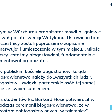
wym w Würzburgu organizator mówił o „gniewie
nował po interwencji Watykanu. Ustawiono tam
zestnicy zostali poproszeni o zapisanie
enerwuje” i umieszczenie w tym miejscu. „Miłość
yscy jesteśmy błogosławieni, fundamentalnie.
mentował organizator.
 pobliskim kościele augustianów, ksiądz
ogosławieństwo należy do „wszystkich ludzi”,
łogosławili związki partnerskie osób tej samej
nie ze swoim sumieniem.
z studentów ks. Burkard Hose potwierdził w
odczas ceremonii błogosławieństwa, że w
 zostało pobłogosławionych „w tajemnicy”.