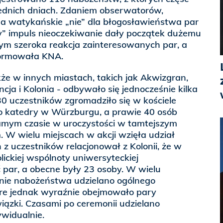
zednich dniach. Zdaniem obserwatorów,
na watykańskie „nie” dla błogosławieństwa par
lny” impuls nieoczekiwanie dały początek dużemu
tym szeroka reakcja zainteresowanych par, a
formowała KNA.
że w innych miastach, takich jak Akwizgran,
ncja i Kolonia - odbywało się jednocześnie kilka
0 uczestników zgromadziło się w kościele
o katedry w Würzburgu, a prawie 40 osób
amym czasie w uroczystości w tamtejszym
 W wielu miejscach w akcji wzięła udział
 z uczestników relacjonował z Kolonii, że w
lickiej wspólnoty uniwersyteckiej
 par, a obecne były 23 osoby. W wielu
nie nabożeństwa udzielano ogólnego
re jednak wyraźnie obejmowało pary
iązki. Czasami po ceremonii udzielano
widualnie.