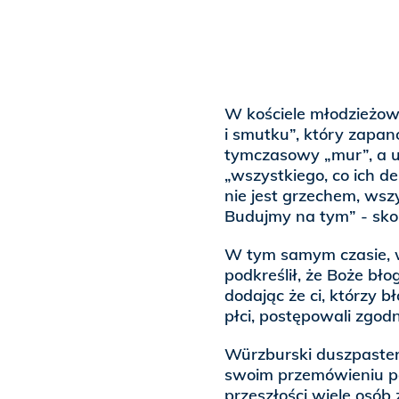
W kościele młodzieżo
i smutku”, który zapa
tymczasowy „mur”, a uc
„wszystkiego, co ich d
nie jest grzechem, wsz
Budujmy na tym” - sko
W tym samym czasie, w
podkreślił, że Boże bł
dodając że ci, którzy b
płci, postępowali zgod
Würzburski duszpaster
swoim przemówieniu p
przeszłości wiele osób