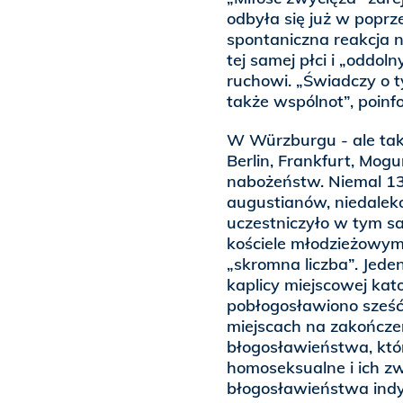
odbyła się już w popr
spontaniczna reakcja 
tej samej płci i „oddo
ruchowi. „Świadczy o 
także wspólnot”, poin
W Würzburgu - ale tak
Berlin, Frankfurt, Mogu
nabożeństw. Niemal 13
augustianów, niedalek
uczestniczyło w tym s
kościele młodzieżowym.
„skromna liczba”. Jeden
kaplicy miejscowej kato
pobłogosławiono sześć
miejscach na zakończe
błogosławieństwa, któ
homoseksualne i ich zw
błogosławieństwa indy