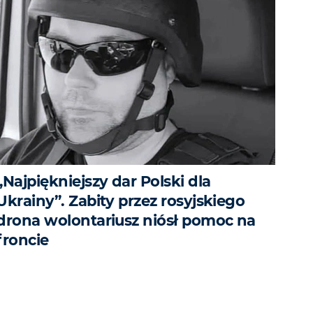
„Najpiękniejszy dar Polski dla
Ukrainy”. Zabity przez rosyjskiego
drona wolontariusz niósł pomoc na
froncie