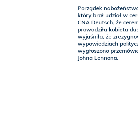
Porządek nabożeństwa r
który brał udział w ce
CNA Deutsch, że ceremo
prowadziła kobieta dus
wyjaśniła, że zrezygnow
wypowiedziach polityc
wygłoszono przemówien
Johna Lennona.