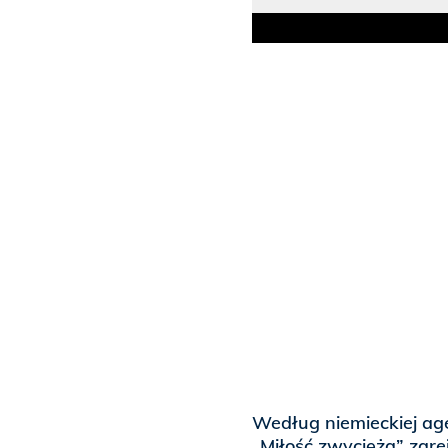
Według niemieckiej age
„Miłość zwycięża” zar