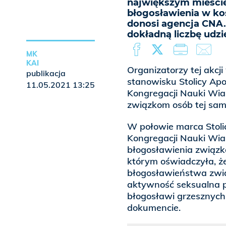
największym mieście 
błogosławienia w koś
donosi agencja CNA.
dokładną liczbę udz
MK
KAI
Organizatorzy tej akcji
publikacja
stanowisku Stolicy Ap
11.05.2021 13:25
Kongregacji Nauki Wia
związkom osób tej samej
W połowie marca Stoli
Kongregacji Nauki Wi
błogosławienia związkó
którym oświadczyła, że
błogosławieństwa związ
aktywność seksualna 
błogosławi grzesznych 
dokumencie.