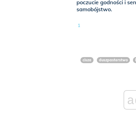
poczucie godności i sen
samobójstwo.
1
cisza
duszpasterstwo
a