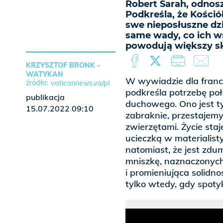
Robert Sarah, odnosz
Podkreśla, że Kośció
swe nieposłuszne dzie
same wady, co ich ws
powodują większy s
KRZYSZTOF BRONK -
WATYKAN
W wywiadzie dla franc
vaticannews.va/pl
podkreśla potrzebę po
publikacja
duchowego. Ono jest ty
15.07.2022 09:10
zabraknie, przestajemy
zwierzętami. Życie sta
ucieczką w materialist
natomiast, że jest zdu
mniszkę, naznaczonych
i promieniująca solidn
tylko wtedy, gdy spoty