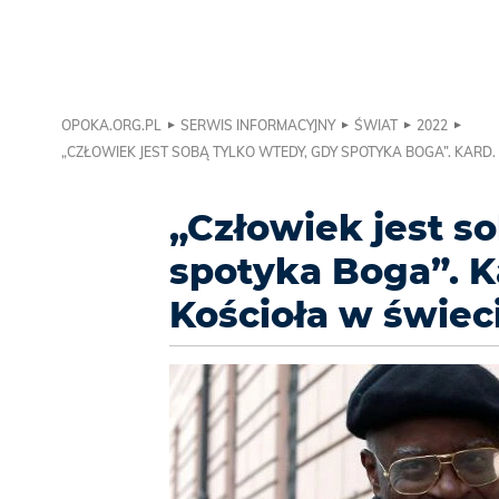
OPOKA.ORG.PL
SERWIS INFORMACYJNY
ŚWIAT
2022
„CZŁOWIEK JEST SOBĄ TYLKO WTEDY, GDY SPOTYKA BOGA”. KARD.
„Człowiek jest s
spotyka Boga”. Ka
Kościoła w świec