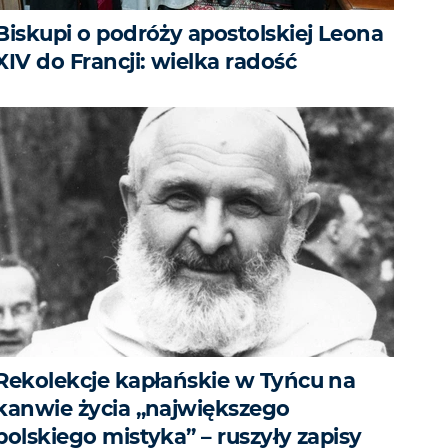
Biskupi o podróży apostolskiej Leona
XIV do Francji: wielka radość
Rekolekcje kapłańskie w Tyńcu na
kanwie życia „największego
polskiego mistyka” – ruszyły zapisy