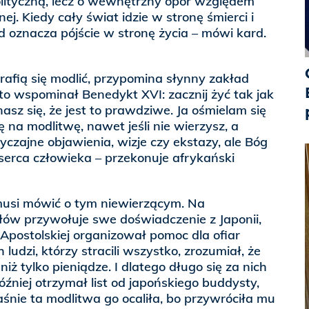
olityczną, lecz o wewnętrzny opór względem
ej. Kiedy cały świat idzie w stronę śmierci i
ąd oznacza pójście w stronę życia – mówi kard.
trafią się modlić, przypomina słynny zakład
to wspominał Benedykt XVI: zacznij żyć tak jak
nasz się, że jest to prawdziwe. Ja ośmielam się
 na modlitwę, nawet jeśli nie wierzysz, a
zajne objawienia, wizje czy ekstazy, ale Bóg
serca człowieka – przekonuje afrykański
musi mówić o tym niewierzącym. Na
łów przywołuje swe doświadczenie z Japonii,
 Apostolskiej organizował pomoc dla ofiar
 ludzi, którzy stracili wszystko, zrozumiał, że
niż tylko pieniądze. I dlatego długo się za nich
później otrzymał list od japońskiego buddysty,
aśnie ta modlitwa go ocaliła, bo przywróciła mu