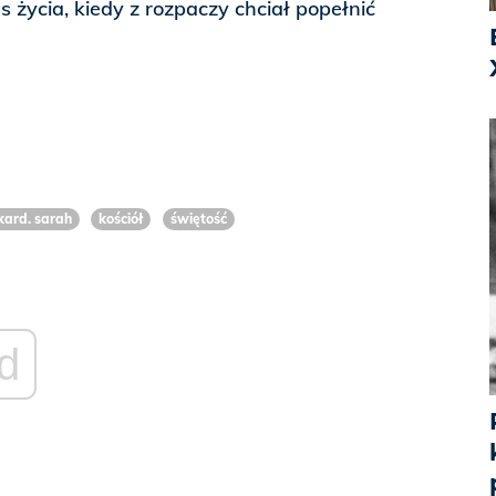
s życia, kiedy z rozpaczy chciał popełnić
kard. sarah
kościół
świętość
d