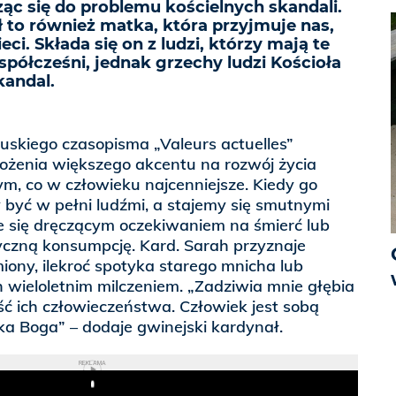
ąc się do problemu kościelnych skandali.
ł to również matka, która przyjmuje nas,
ci. Składa się on z ludzi, którzy mają te
półcześni, jednak grzechy ludzi Kościoła
kandal.
uskiego czasopisma „Valeurs actuelles”
łożenia większego akcentu na rozwój życia
m, co w człowieku najcenniejsze. Kiedy go
 być w pełni ludźmi, a stajemy się smutnymi
je się dręczącym oczekiwaniem na śmierć lub
yczną konsumpcję. Kard. Sarah przyznaje
miony, ilekroć spotyka starego mnicha lub
 wieloletnim milczeniem. „Zadziwia mnie głębia
ość ich człowieczeństwa. Człowiek jest sobą
ka Boga” – dodaje gwinejski kardynał.
REKLAMA
Play