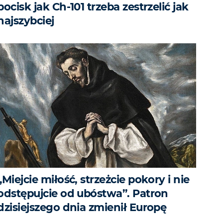
pocisk jak Ch-101 trzeba zestrzelić jak
najszybciej
„Miejcie miłość, strzeżcie pokory i nie
odstępujcie od ubóstwa”. Patron
dzisiejszego dnia zmienił Europę