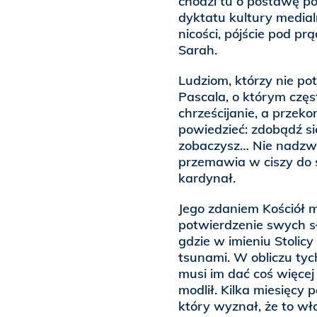
chodzi tu o postawę p
dyktatu kultury medialn
nicości, pójście pod pr
Sarah.
Ludziom, którzy nie po
Pascala, o którym częs
chrześcijanie, a przeko
powiedzieć: zdobądź się
zobaczysz… Nie nadzwyc
przemawia w ciszy do 
kardynał.
Jego zdaniem Kościół 
potwierdzenie swych s
gdzie w imieniu Stolicy
tsunami. W obliczu tych
musi im dać coś więcej 
modlił. Kilka miesięcy 
który wyznał, że to wł