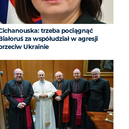
Cichanouska: trzeba pociągnąć
Białoruś za współudział w agresji
przeciw Ukrainie